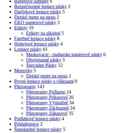
Bariérové zábrany
6
Bezpečnostné lepiace pásky
2
Darčekové lepiace pásky
5
Detské metre na stenu
2
EKO papierové pásky
3
Etikety
19
Etikety na alkohol
5
Farebné lepiace pásky
8
Hokejové lepiace pásky
4
Lepiace pásky
43
Maskovacie - maliarske papierové pásky
6
Obojstranné pásky
3
Špecialne Pásky
12
Menovky
5
Detské metre na stenu
2
Pevné lepiace pásky s vláknami
0
Piktogramy
143
Piktogramy Požiarne
24
Piktogramy Príkazové
26
Piktogramy Výstražné
34
Piktogramy Záchranné
24
Piktogramy Zákazové
35
Podlahové lepiace pásky
4
Príslušenstvo
2
Štandardné lepiace pásky
5