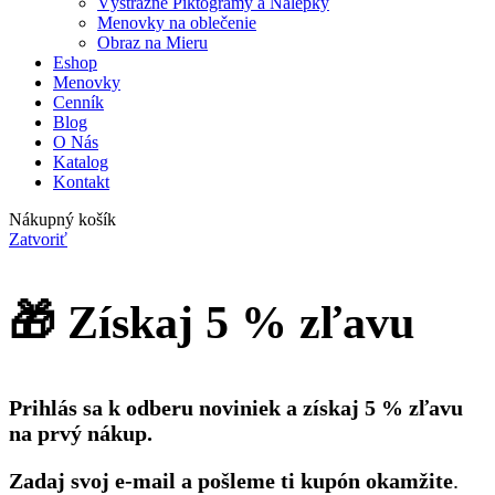
Výstražné Piktogramy a Nálepky
Menovky na oblečenie
Obraz na Mieru
Eshop
Menovky
Cenník
Blog
O Nás
Katalog
Kontakt
Nákupný košík
Zatvoriť
🎁 Získaj 5 % zľavu
Prihlás sa k odberu noviniek a získaj 5 % zľavu
na prvý nákup.
Zadaj svoj e-mail a pošleme ti kupón okamžite
.