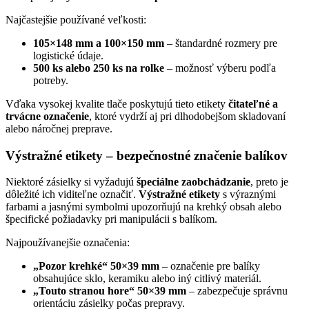
Najčastejšie používané veľkosti:
105×148 mm a 100×150 mm
– štandardné rozmery pre
logistické údaje.
500 ks alebo 250 ks na rolke
– možnosť výberu podľa
potreby.
Vďaka vysokej kvalite tlače poskytujú tieto etikety
čitateľné a
trvácne označenie
, ktoré vydrží aj pri dlhodobejšom skladovaní
alebo náročnej preprave.
Výstražné etikety – bezpečnostné značenie balíkov
Niektoré zásielky si vyžadujú
špeciálne zaobchádzanie
, preto je
dôležité ich viditeľne označiť.
Výstražné etikety
s výraznými
farbami a jasnými symbolmi upozorňujú na krehký obsah alebo
špecifické požiadavky pri manipulácii s balíkom.
Najpoužívanejšie označenia:
„Pozor krehké“ 50×39 mm
– označenie pre balíky
obsahujúce sklo, keramiku alebo iný citlivý materiál.
„Touto stranou hore“ 50×39 mm
– zabezpečuje správnu
orientáciu zásielky počas prepravy.