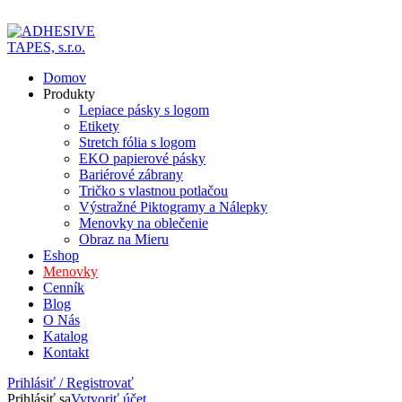
ADD ANYTHING HERE OR JUST REMOVE IT…
Domov
Produkty
Lepiace pásky s logom
Etikety
Stretch fólia s logom
EKO papierové pásky
Bariérové zábrany
Tričko s vlastnou potlačou
Výstražné Piktogramy a Nálepky
Menovky na oblečenie
Obraz na Mieru
Eshop
Menovky
Cenník
Blog
O Nás
Katalog
Kontakt
Prihlásiť / Registrovať
Prihlásiť sa
Vytvoriť účet