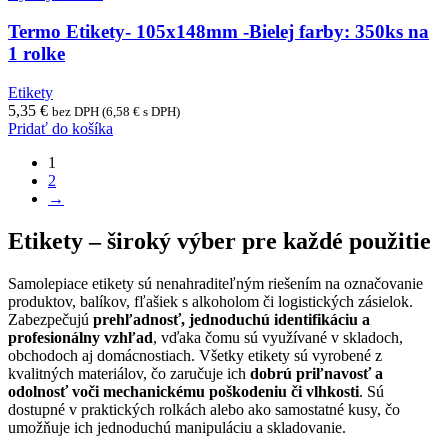
Termo Etikety- 105x148mm -Bielej farby: 350ks na
1 rolke
Etikety
5,35
€
bez DPH (
6,58
€
s DPH)
Pridať do košíka
1
2
→
Etikety – široký výber pre každé použitie
Samolepiace etikety sú nenahraditeľným riešením na označovanie
produktov, balíkov, fľašiek s alkoholom či logistických zásielok.
Zabezpečujú
prehľadnosť, jednoduchú identifikáciu a
profesionálny vzhľad
, vďaka čomu sú využívané v skladoch,
obchodoch aj domácnostiach. Všetky etikety sú vyrobené z
kvalitných materiálov, čo zaručuje ich
dobrú priľnavosť a
odolnosť voči mechanickému poškodeniu či vlhkosti
. Sú
dostupné v praktických rolkách alebo ako samostatné kusy, čo
umožňuje ich jednoduchú manipuláciu a skladovanie.