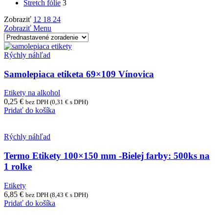
Stretch fólie
3
Zobraziť
12
18
24
Zobraziť Menu
Rýchly náhľad
Samolepiaca etiketa 69×109 Vínovica
Etikety na alkohol
0,25
€
bez DPH (
0,31
€
s DPH)
Pridať do košíka
Rýchly náhľad
Termo Etikety 100×150 mm -Bielej farby: 500ks na
1 rolke
Etikety
6,85
€
bez DPH (
8,43
€
s DPH)
Pridať do košíka