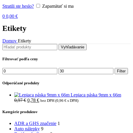
Stratili ste heslo?
Zapamätať si ma
0
0,00
€
Etikety
Domov
Etikety
Vyhľadávanie
Filtrovať podľa ceny
Minimálna
Maximálna
Filter
cena
cena
Odporúčané produkty
Lepiaca páska 9mm x 66m
Pôvodná
Aktuálna
0,97
€
0,78
€
bez DPH (
0,96
€
s DPH)
cena
cena
bola:
je:
Kategórie produktov
0,97 €.
0,78 €.
ADR a GHS značenie
1
Auto nálepky
9