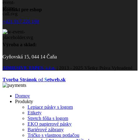
Kontakt pre eshop
+421 917 226 198
Výroba a sklad:
Gyňovská 15, 044 14 Čaňa
ADHESIVE TAPES, s.r.o.
|
2013 - 2025 Všetky Práva Vyhradené
Tvorba Stránok
od
S
etweb.sk
Domov
Produkty
Lepiace pásky s logom
Etikety
Stretch fólia s logom
EKO papierové pásky
Bariérové zábrany
Tričko s vlastnou potlačou