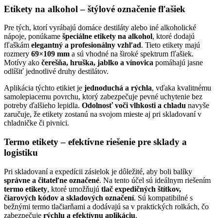
Etikety na alkohol – štýlové označenie fľašiek
Pre tých, ktorí vyrábajú domáce destiláty alebo iné alkoholické
nápoje, ponúkame
špeciálne etikety na alkohol
, ktoré dodajú
fľaškám
elegantný a profesionálny vzhľad
. Tieto etikety majú
rozmery
69×109 mm
a sú vhodné na široké spektrum fľašiek.
Motívy ako
čerešňa, hruška, jablko a vínovica
pomáhajú jasne
odlíšiť jednotlivé druhy destilátov.
Aplikácia týchto etikiet je
jednoduchá a rýchla
, vďaka kvalitnému
samolepiacemu povrchu, ktorý zabezpečuje pevné uchytenie bez
potreby ďalšieho lepidla.
Odolnosť voči vlhkosti a chladu
navyše
zaručuje, že etikety zostanú na svojom mieste aj pri skladovaní v
chladničke či pivnici.
Termo etikety – efektívne riešenie pre sklady a
logistiku
Pri skladovaní a expedícii zásielok je dôležité, aby boli balíky
správne a čitateľne označené
. Na tento účel sú ideálnym riešením
termo etikety
, ktoré umožňujú
tlač expedičných štítkov,
čiarových kódov a skladových označení
. Sú kompatibilné s
bežnými termo tlačiarňami a dodávajú sa v praktických rolkách, čo
zabezpečuje
rýchlu a efektívnu aplikáciu
.