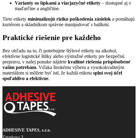
Varianty so šípkami a viacjazyčné etikety
– dostupné aj v
maďarčine a angličtine.
Tieto etikety
minimalizujú riziko poškodenia zásielok
a pomáhajú
kuriérom a skladníkom správne manipulovať s balíkmi.
Praktické riešenie pre každého
Bez ohľadu na to, či potrebujete štýlové etikety na alkohol,
efektívne logistické štítky alebo výstražné etikety pre bezpečnú
prepravu, v našej ponuke nájdete
kvalitné riešenia prispôsobené
vašim potrebám
. Vďaka širokému výberu a vysokokvalitným
materiálom si môžete byť istí, že každá etiketa
splní svoj účel
spoľahlivo a efektívne
.
ADHESIVE TAPES, s.r.o.
Tatarkova 3