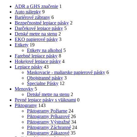
ADR a GHS značenie
1
Auto nálepky
9
Bariérové zábrany
6
Bezpečnostné lepiace pásky
2
Darčekové lepiace pásky
5
Detské metre na stenu
2
EKO papierové pásky
3
Etikety
19
Etikety na alkohol
5
Farebné lepiace pásky
8
Hokejové lepiace pásky
4
Lepiace pásky
43
Maskovacie - maliarske papierové pásky
6
Obojstranné pásky
3
Špecialne Pásky
12
Menovky
5
Detské metre na stenu
2
Pevné lepiace pásky s vláknami
0
Piktogramy
143
Piktogramy Požiarne
24
Piktogramy Príkazové
26
Piktogramy Výstražné
34
Piktogramy Záchranné
24
Piktogramy Zákazové
35