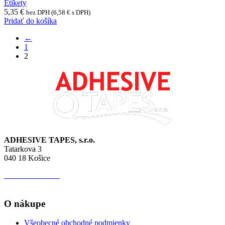
Etikety
5,35
€
bez DPH (
6,58
€
s DPH)
Pridať do košíka
←
1
2
ADHESIVE TAPES, s.r.o.
Tatarkova 3
040 18 Košice
IČO:
44 627 513
IČ DPH:
SK 202 276 4392
O nákupe
Všeobecné obchodné podmienky