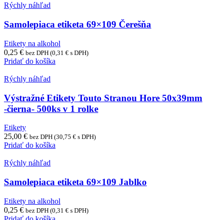
Rýchly náhľad
Samolepiaca etiketa 69×109 Čerešňa
Etikety na alkohol
0,25
€
bez DPH (
0,31
€
s DPH)
Pridať do košíka
Rýchly náhľad
Výstražné Etikety Touto Stranou Hore 50x39mm
-čierna- 500ks v 1 rolke
Etikety
25,00
€
bez DPH (
30,75
€
s DPH)
Pridať do košíka
Rýchly náhľad
Samolepiaca etiketa 69×109 Jablko
Etikety na alkohol
0,25
€
bez DPH (
0,31
€
s DPH)
Pridať do košíka