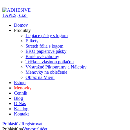
ADD ANYTHING HERE OR JUST REMOVE IT…
Domov
Produkty
Lepiace pásky s logom
Etikety
Stretch fólia s logom
EKO papierové pásky
Bariérové zábrany
Tričko s vlastnou potlačou
Výstražné Piktogramy a Nálepky
Menovky na oblečenie
Obraz na Mieru
Eshop
Menovky
Cenník
Blog
O Nás
Katalog
Kontakt
Prihlásiť / Registrovať
Prihlásiť sa
Vytvoriť účet