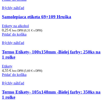
Rýchly náhľad
Samolepiaca etiketa 69×109 Hruška
Etikety na alkohol
0,25
€
bez DPH (
0,31
€
s DPH)
Pridať do košíka
Rýchly náhľad
Termo Etikety- 100x150mm -Bielej farby: 250ks na
1 rolke
Etikety
4,55
€
bez DPH (
5,60
€
s DPH)
Pridať do košíka
Rýchly náhľad
Termo Etikety- 105x148mm -Bielej farby: 350ks na
1 rolke