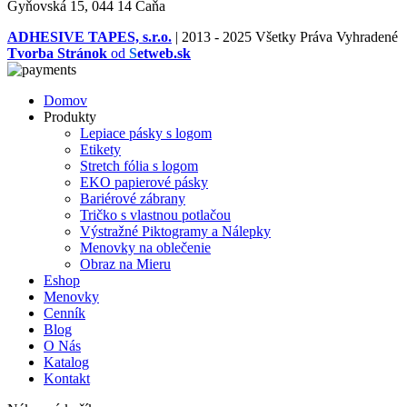
Gyňovská 15, 044 14 Čaňa
ADHESIVE TAPES, s.r.o.
|
2013 - 2025 Všetky Práva Vyhradené
Tvorba Stránok
od
S
etweb.sk
Domov
Produkty
Lepiace pásky s logom
Etikety
Stretch fólia s logom
EKO papierové pásky
Bariérové zábrany
Tričko s vlastnou potlačou
Výstražné Piktogramy a Nálepky
Menovky na oblečenie
Obraz na Mieru
Eshop
Menovky
Cenník
Blog
O Nás
Katalog
Kontakt