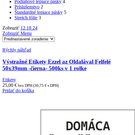
Podlahové lepiace pásky
4
Príslušenstvo
2
Štandardné lepiace pásky
5
Stretch fólie
3
Zobraziť
12
18
24
Zobraziť Menu
Rýchly náhľad
Výstražné Etikety Ezzel az Oldalával Felfelé
50x39mm -čierna- 500ks v 1 rolke
Etikety
25,00
€
bez DPH (
30,75
€
s DPH)
Pridať do košíka