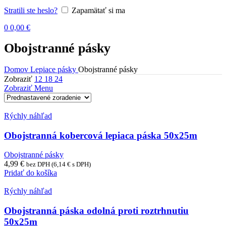
Stratili ste heslo?
Zapamätať si ma
0
0,00
€
Obojstranné pásky
Domov
Lepiace pásky
Obojstranné pásky
Zobraziť
12
18
24
Zobraziť Menu
Rýchly náhľad
Obojstranná kobercová lepiaca páska 50x25m
Obojstranné pásky
4,99
€
bez DPH (
6,14
€
s DPH)
Pridať do košíka
Rýchly náhľad
Obojstranná páska odolná proti roztrhnutiu
50x25m