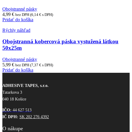
Obojstranné pásky
4,99
€
bez DPH (
6,14
€
s DPH)
Pridať do košíka
Rýchly náhľad
Obojstranná kobercová páska vystužená látkou
50x25m
Obojstranné pásky
5,99
€
bez DPH (
7,37
€
s DPH)
Pridať do košíka
ADHESIVE TAPES, s.r.o.
Tatarkova 3
040 18 Košice
IČO:
44 627 513
IČ DPH:
SK 202 276 4392
O nákupe