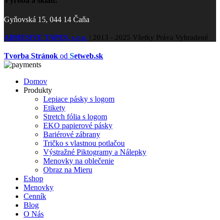
Výroba a sklad:
Gyňovská 15, 044 14 Čaňa
ADHESIVE TAPES, s.r.o.
|
2013 - 2025 Všetky Práva Vyhradené
Tvorba Stránok
od
S
etweb.sk
Domov
Produkty
Lepiace pásky s logom
Etikety
Stretch fólia s logom
EKO papierové pásky
Bariérové zábrany
Tričko s vlastnou potlačou
Výstražné Piktogramy a Nálepky
Menovky na oblečenie
Obraz na Mieru
Eshop
Menovky
Cenník
Blog
O Nás