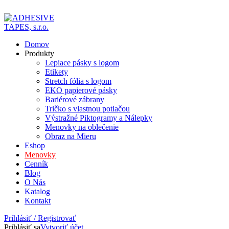
ADD ANYTHING HERE OR JUST REMOVE IT…
Domov
Produkty
Lepiace pásky s logom
Etikety
Stretch fólia s logom
EKO papierové pásky
Bariérové zábrany
Tričko s vlastnou potlačou
Výstražné Piktogramy a Nálepky
Menovky na oblečenie
Obraz na Mieru
Eshop
Menovky
Cenník
Blog
O Nás
Katalog
Kontakt
Prihlásiť / Registrovať
Prihlásiť sa
Vytvoriť účet