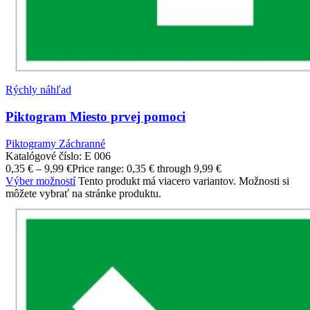
Rýchly náhľad
Piktogram Miesto prvej pomoci
Piktogramy Záchranné
Katalógové číslo:
E 006
0,35
€
–
9,99
€
Price range: 0,35 € through 9,99 €
Výber možností
Tento produkt má viacero variantov. Možnosti si
môžete vybrať na stránke produktu.