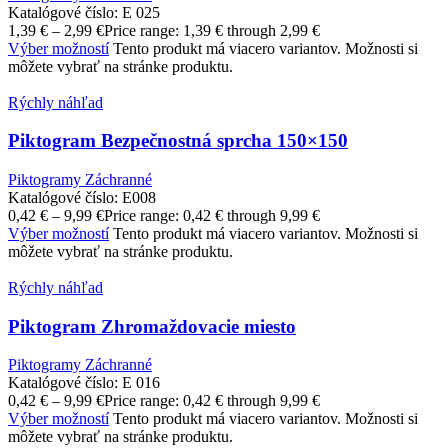
Katalógové číslo:
E 025
1,39
€
–
2,99
€
Price range: 1,39 € through 2,99 €
Výber možností
Tento produkt má viacero variantov. Možnosti si
môžete vybrať na stránke produktu.
Rýchly náhľad
Piktogram Bezpečnostná sprcha 150×150
Piktogramy Záchranné
Katalógové číslo:
E008
0,42
€
–
9,99
€
Price range: 0,42 € through 9,99 €
Výber možností
Tento produkt má viacero variantov. Možnosti si
môžete vybrať na stránke produktu.
Rýchly náhľad
Piktogram Zhromaždovacie miesto
Piktogramy Záchranné
Katalógové číslo:
E 016
0,42
€
–
9,99
€
Price range: 0,42 € through 9,99 €
Výber možností
Tento produkt má viacero variantov. Možnosti si
môžete vybrať na stránke produktu.