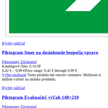
Rýchly náhľad
Piktogram Smer na dosiahnutie bezpečia vpravo
Piktogramy Záchranné
Katalógové číslo:
E 013P
0,42
€
–
9,99
€
Price range: 0,42 € through 9,99 €
Výber možností
Tento produkt má viacero variantov. Možnosti si
môžete vybrať na stránke produktu.
Rýchly náhľad
Piktogram Evakuačný výťah 148×210
Piktogramy Záchranné