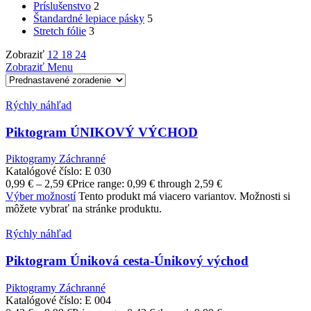
Príslušenstvo
2
Štandardné lepiace pásky
5
Stretch fólie
3
Zobraziť
12
18
24
Zobraziť Menu
Rýchly náhľad
Piktogram ÚNIKOVÝ VÝCHOD
Piktogramy Záchranné
Katalógové číslo:
E 030
0,99
€
–
2,59
€
Price range: 0,99 € through 2,59 €
Výber možností
Tento produkt má viacero variantov. Možnosti si
môžete vybrať na stránke produktu.
Rýchly náhľad
Piktogram Úniková cesta-Únikový východ
Piktogramy Záchranné
Katalógové číslo:
E 004