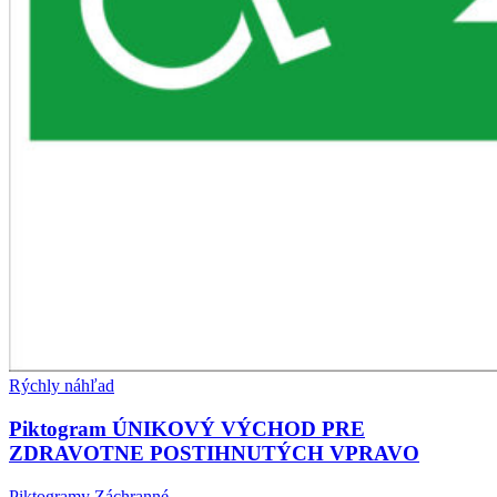
Rýchly náhľad
Piktogram ÚNIKOVÝ VÝCHOD PRE
ZDRAVOTNE POSTIHNUTÝCH VPRAVO
Piktogramy Záchranné