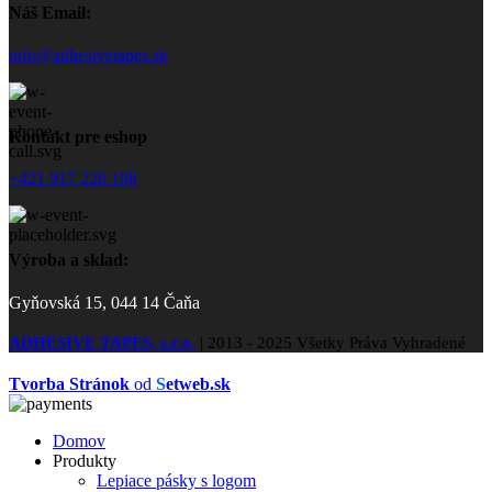
Náš Email:
info@adhesivetapes.sk
Kontakt pre eshop
+421 917 226 198
Výroba a sklad:
Gyňovská 15, 044 14 Čaňa
ADHESIVE TAPES, s.r.o.
|
2013 - 2025 Všetky Práva Vyhradené
Tvorba Stránok
od
S
etweb.sk
Domov
Produkty
Lepiace pásky s logom