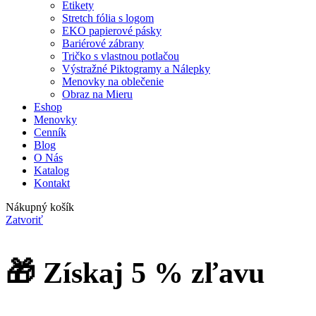
Etikety
Stretch fólia s logom
EKO papierové pásky
Bariérové zábrany
Tričko s vlastnou potlačou
Výstražné Piktogramy a Nálepky
Menovky na oblečenie
Obraz na Mieru
Eshop
Menovky
Cenník
Blog
O Nás
Katalog
Kontakt
Nákupný košík
Zatvoriť
🎁 Získaj 5 % zľavu