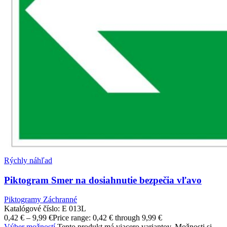
Rýchly náhľad
Piktogram Smer na dosiahnutie bezpečia vľavo
Piktogramy Záchranné
Katalógové číslo:
E 013L
0,42
€
–
9,99
€
Price range: 0,42 € through 9,99 €
Výber možností
Tento produkt má viacero variantov. Možnosti si