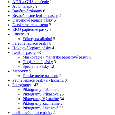
ADR a GHS značenie
1
Auto nálepky
9
Bariérové zábrany
6
Bezpečnostné lepiace pásky
2
Darčekové lepiace pásky
5
Detské metre na stenu
2
EKO papierové pásky
3
Etikety
19
Etikety na alkohol
5
Farebné lepiace pásky
8
Hokejové lepiace pásky
4
Lepiace pásky
43
Maskovacie - maliarske papierové pásky
6
Obojstranné pásky
3
Špecialne Pásky
12
Menovky
5
Detské metre na stenu
2
Pevné lepiace pásky s vláknami
0
Piktogramy
143
Piktogramy Požiarne
24
Piktogramy Príkazové
26
Piktogramy Výstražné
34
Piktogramy Záchranné
24
Piktogramy Zákazové
35
Podlahové lepiace pásky
4