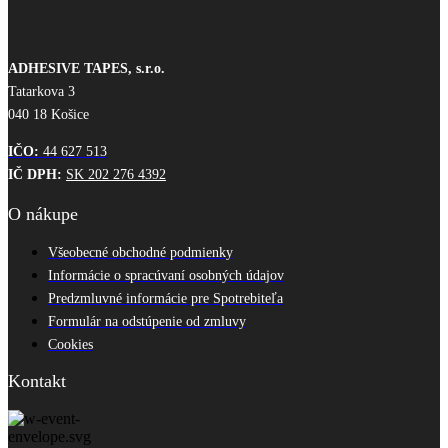
ADHESIVE TAPES, s.r.o.
Tatarkova 3
040 18 Košice
IČO:
44 627 513
IČ DPH:
SK 202 276 4392
O nákupe
Všeobecné obchodné podmienky
Informácie o spracúvaní osobných údajov
Predzmluvné informácie pre Spotrebiteľa
Formulár na odstúpenie od zmluvy
Cookies
Kontakt