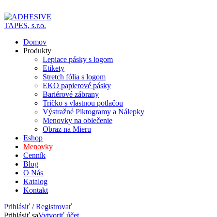
ADD ANYTHING HERE OR JUST REMOVE IT…
Domov
Produkty
Lepiace pásky s logom
Etikety
Stretch fólia s logom
EKO papierové pásky
Bariérové zábrany
Tričko s vlastnou potlačou
Výstražné Piktogramy a Nálepky
Menovky na oblečenie
Obraz na Mieru
Eshop
Menovky
Cenník
Blog
O Nás
Katalog
Kontakt
Prihlásiť / Registrovať
Prihlásiť sa
Vytvoriť účet