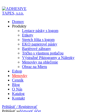
ADD ANYTHING HERE OR JUST REMOVE IT…
Domov
Produkty
Lepiace pásky s logom
Etikety
Stretch fólia s logom
EKO papierové pásky
Bariérové zábrany
Tričko s vlastnou potlačou
Výstražné Piktogramy a Nálepky
Menovky na oblečenie
Obraz na Mieru
Eshop
Menovky
Cenník
Blog
O Nás
Katalog
Kontakt
Prihlásiť / Registrovať
Prihlásiť sa
Vytvoriť účet