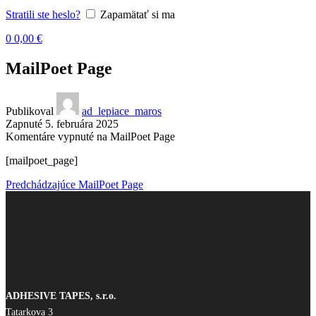
Stratili ste heslo?
Zapamätať si ma
0
0,00
€
MailPoet Page
Publikoval
ad_lepiace_maros
Zapnuté 5. februára 2025
Komentáre vypnuté
na MailPoet Page
[mailpoet_page]
Predchádzajúce
MailPoet Page
ADHESIVE TAPES, s.r.o.
Tatarkova 3