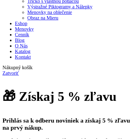
Tričko s vlastnou potlačou
Výstražné Piktogramy a Nálepky
Menovky na oblečenie
Obraz na Mieru
Eshop
Menovky
Cenník
Blog
O Nás
Katalog
Kontakt
Nákupný košík
Zatvoriť
🎁 Získaj 5 % zľavu
Prihlás sa k odberu noviniek a získaj 5 % zľavu
na prvý nákup.