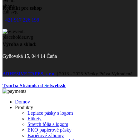
Kontakt pre eshop
+421 917 226 198
Výroba a sklad:
Gyňovská 15, 044 14 Čaňa
ADHESIVE TAPES, s.r.o.
|
2013 - 2025 Všetky Práva Vyhradené
Tvorba Stránok
od
S
etweb.sk
Domov
Produkty
Lepiace pásky s logom
Etikety
Stretch fólia s logom
EKO papierové pásky
Bariérové zábrany