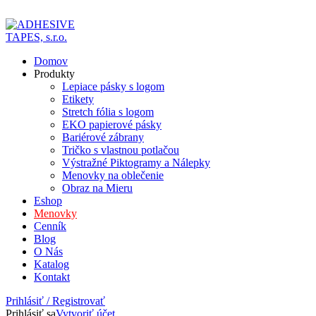
ADD ANYTHING HERE OR JUST REMOVE IT…
Domov
Produkty
Lepiace pásky s logom
Etikety
Stretch fólia s logom
EKO papierové pásky
Bariérové zábrany
Tričko s vlastnou potlačou
Výstražné Piktogramy a Nálepky
Menovky na oblečenie
Obraz na Mieru
Eshop
Menovky
Cenník
Blog
O Nás
Katalog
Kontakt
Prihlásiť / Registrovať
Prihlásiť sa
Vytvoriť účet