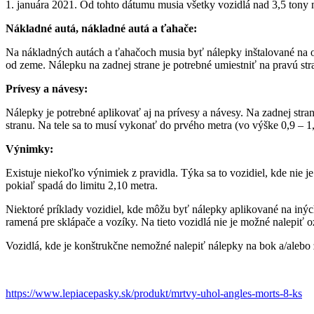
1. januára 2021. Od tohto dátumu musia všetky vozidlá nad 3,5 tony m
Nákladné autá, nákladné autá a ťahače:
Na nákladných autách a ťahačoch musia byť nálepky inštalované na ob
od zeme. Nálepku na zadnej strane je potrebné umiestniť na pravú st
Prívesy a návesy:
Nálepky je potrebné aplikovať aj na prívesy a návesy. Na zadnej str
stranu. Na tele sa to musí vykonať do prvého metra (vo výške 0,9 – 1
Výnimky:
Existuje niekoľko výnimiek z pravidla. Týka sa to vozidiel, kde nie 
pokiaľ spadá do limitu 2,10 metra.
Niektoré príklady vozidiel, kde môžu byť nálepky aplikované na iných
ramená pre sklápače a vozíky. Na tieto vozidlá nie je možné nalepiť 
Vozidlá, kde je konštrukčne nemožné nalepiť nálepky na bok a/alebo
https://www.lepiacepasky.sk/produkt/mrtvy-uhol-angles-morts-8-ks