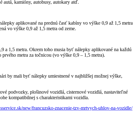
é autá, kamióny, autobusy, autokary atď.
nálepky aplikované na prednú časť kabíny vo výške 0,9 až 1,5 metra
pená vo výške 0,9 až 1,5 metra od zeme.
 0,9 a 1,5 metra. Okrem toho musia byť nálepky aplikované na každú
 prvého metra za točnicou (vo výške 0,9 – 1,5 metra).
nári by mali byť nálepky umiestnené v najbližšej možnej výške,
ové podvozky, plošinové vozidlá, cisternové vozidlá, nastaviteľné
ohe kompatibilnej s charakteristikami vozidla.
nsservice.sk/new/francuzsko-znacenie-tzv-mrtvych-uhlov-na-vozidle/