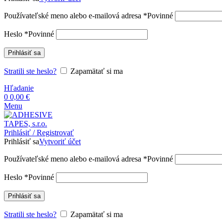
Používateľské meno alebo e-mailová adresa
*
Povinné
Heslo
*
Povinné
Prihlásiť sa
Stratili ste heslo?
Zapamätať si ma
Hľadanie
0
0,00
€
Menu
Prihlásiť / Registrovať
Prihlásiť sa
Vytvoriť účet
Používateľské meno alebo e-mailová adresa
*
Povinné
Heslo
*
Povinné
Prihlásiť sa
Stratili ste heslo?
Zapamätať si ma