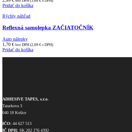
2,99
€
bez DPH (
3,68
€
s DPH)
Pridať do košíka
Rýchly náhľad
Reflexná samolepka ZAČIATOČNÍK
Auto nálepky
1,70
€
bez DPH (
2,09
€
s DPH)
Pridať do košíka
ADHESIVE TAPES, s.r.o.
Tatarkova 3
040 18 Košice
IČO:
44 627 513
IČ DPH:
SK 202 276 4392