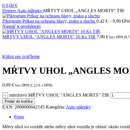
0
0,00
€
Domov
Auto nálepky
MŔTVY UHOL „ANGLES MORTS“ TIR
Piktogram Príkaz na ochranu hlavy, zraku a sluchu
0,42
€
–
9,99
€
Pri
Naspäť k produktom
MŔTVY UHOL "ANGLES MORTS" 10 Ks TIR
7,90
€
bez DPH (
9,
Klikni pre zväčšenie
MŔTVY UHOL „ANGLES MOR
0,99
€
bez DPH (
1,22
€
s DPH)
množstvo MŔTVY UHOL "ANGLES MORTS" TIR
Pridať do košíka
EAN:
2000000042145
Kategória:
Auto nálepky
Popis
Mŕtvy uhol vo vozidle alebo mŕtvy uhol vozidla je oblasť okolo vozi