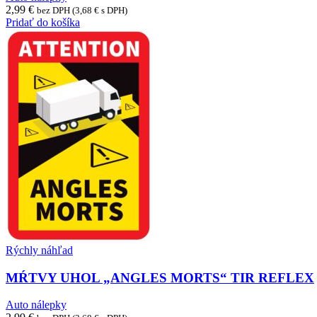
2,99
€
bez DPH (
3,68
€
s DPH)
Pridať do košíka
Rýchly náhľad
MŔTVY UHOL „ANGLES MORTS“ TIR REFLEX
Auto nálepky