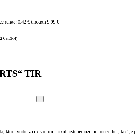
ce range: 0,42 € through 9,99 €
72
€
s DPH)
TS“ TIR
dla, ktorú vodič za existujúcich okolností nemôže priamo vidieť, keď 