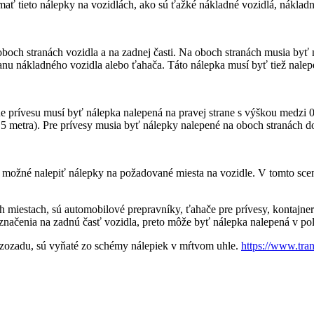
ať tieto nálepky na vozidlách, ako sú ťažké nákladné vozidlá, nákladn
och stranách vozidla a na zadnej časti. Na oboch stranách musia byť 
ranu nákladného vozidla alebo ťahača. Táto nálepka musí byť tiež nale
ane prívesu musí byť nálepka nalepená na pravej strane s výškou medzi
,5 metra). Pre prívesy musia byť nálepky nalepené na oboch stranách do
je možné nalepiť nálepky na požadované miesta na vozidle. V tomto sce
 miestach, sú automobilové prepravníky, ťahače pre prívesy, kontajner
označenia na zadnú časť vozidla, preto môže byť nálepka nalepená v pol
 zozadu, sú vyňaté zo schémy nálepiek v mŕtvom uhle.
https://www.tra