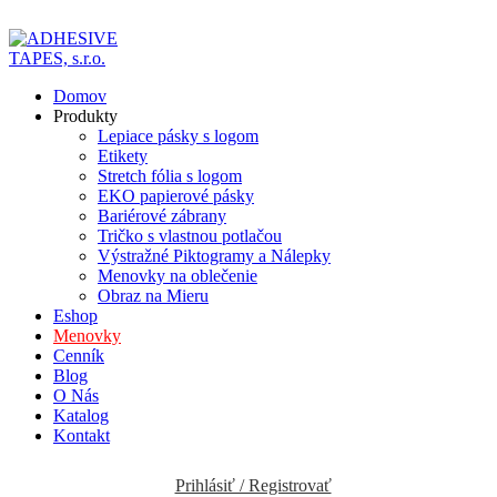
ADD ANYTHING HERE OR JUST REMOVE IT…
Domov
Produkty
Lepiace pásky s logom
Etikety
Stretch fólia s logom
EKO papierové pásky
Bariérové zábrany
Tričko s vlastnou potlačou
Výstražné Piktogramy a Nálepky
Menovky na oblečenie
Obraz na Mieru
Eshop
Menovky
Cenník
Blog
O Nás
Katalog
Kontakt
Prihlásiť / Registrovať