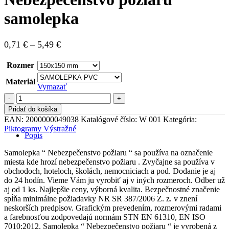
samolepka
Price
0,71
€
–
5,49
€
range:
0,71 €
Rozmer
through
Materiál
5,49 €
Vymazať
množstvo
Nebezpečenstvo
Pridať do košíka
požiaru
EAN:
2000000049038
Katalógové číslo:
W 001
Kategória:
samolepka
Piktogramy Výstražné
Popis
Samolepka “ Nebezpečenstvo požiaru “ sa používa na označenie
miesta kde hrozí nebezpečenstvo požiaru . Zvyčajne sa používa v
obchodoch, hoteloch, školách, nemocniciach a pod. Dodanie je aj
do 24 hodín. Vieme Vám ju vyrobiť aj v iných rozmeroch. Odber už
aj od 1 ks. Najlepšie ceny, výborná kvalita. Bezpečnostné značenie
spĺňa minimálne požiadavky NR SR 387/2006 Z. z. v znení
neskorších predpisov. Grafickým prevedením, rozmerovými radami
a farebnosťou zodpovedajú normám STN EN 61310, EN ISO
7010:2012. Samolepka “ Nebezpečenstvo požiaru “ je vyrobená z