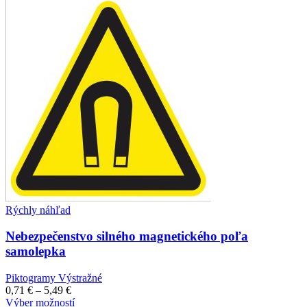
through
má
5,49 €
viacero
variantov.
Možnosti
si
môžete
vybrať
na
stránke
produktu.
Rýchly náhľad
Nebezpečenstvo silného magnetického poľa
samolepka
Piktogramy Výstražné
Price
0,71
€
–
5,49
€
range:
Tento
Výber možností