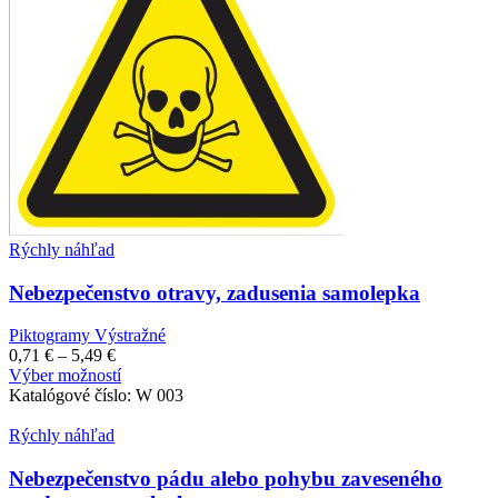
môžete
vybrať
na
stránke
produktu.
Rýchly náhľad
Nebezpečenstvo otravy, zadusenia samolepka
Piktogramy Výstražné
Price
0,71
€
–
5,49
€
range:
Tento
Výber možností
0,71 €
produkt
Katalógové číslo:
W 003
through
má
5,49 €
viacero
Rýchly náhľad
variantov.
Možnosti
Nebezpečenstvo pádu alebo pohybu zaveseného
si