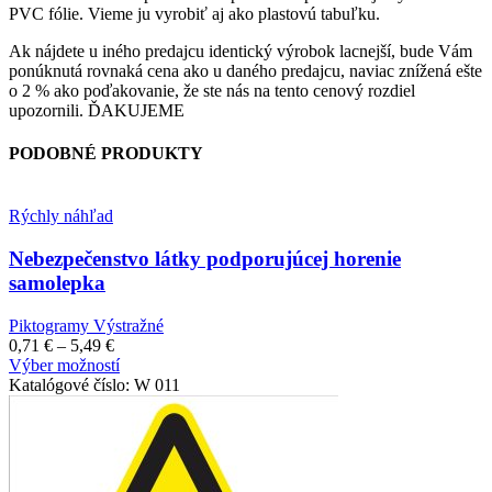
PVC fólie. Vieme ju vyrobiť aj ako plastovú tabuľku.
Ak nájdete u iného predajcu identický výrobok lacnejší, bude Vám
ponúknutá rovnaká cena ako u daného predajcu, naviac znížená ešte
o 2 % ako poďakovanie, že ste nás na tento cenový rozdiel
upozornili. ĎAKUJEME
PODOBNÉ PRODUKTY
Rýchly náhľad
Nebezpečenstvo látky podporujúcej horenie
samolepka
Piktogramy Výstražné
Price
0,71
€
–
5,49
€
range:
Tento
Výber možností
0,71 €
produkt
Katalógové číslo:
W 011
through
má
5,49 €
viacero
variantov.
Možnosti
si