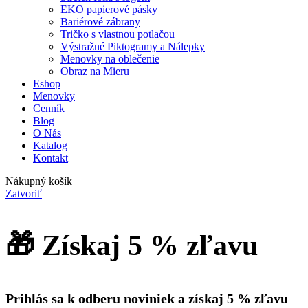
EKO papierové pásky
Bariérové zábrany
Tričko s vlastnou potlačou
Výstražné Piktogramy a Nálepky
Menovky na oblečenie
Obraz na Mieru
Eshop
Menovky
Cenník
Blog
O Nás
Katalog
Kontakt
Nákupný košík
Zatvoriť
🎁 Získaj 5 % zľavu
Prihlás sa k odberu noviniek a získaj 5 % zľavu