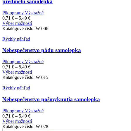
predmetu samolepka
môžete
vybrať
Piktogramy Výstražné
na
Price
0,71
€
–
5,49
€
stránke
range:
Tento
Výber možností
produktu.
0,71 €
produkt
Katalógové číslo:
W 006
through
má
5,49 €
viacero
Rýchly náhľad
variantov.
Možnosti
Nebezpečenstvo pádu samolepka
si
môžete
Piktogramy Výstražné
vybrať
Price
0,71
€
–
5,49
€
na
range:
Tento
Výber možností
stránke
0,71 €
produkt
Katalógové číslo:
W 015
produktu.
through
má
5,49 €
viacero
Rýchly náhľad
variantov.
Možnosti
Nebezpečenstvo pošmyknutia samolepka
si
môžete
Piktogramy Výstražné
vybrať
Price
0,71
€
–
5,49
€
na
range:
Tento
Výber možností
stránke
0,71 €
produkt
Katalógové číslo:
W 028
produktu.