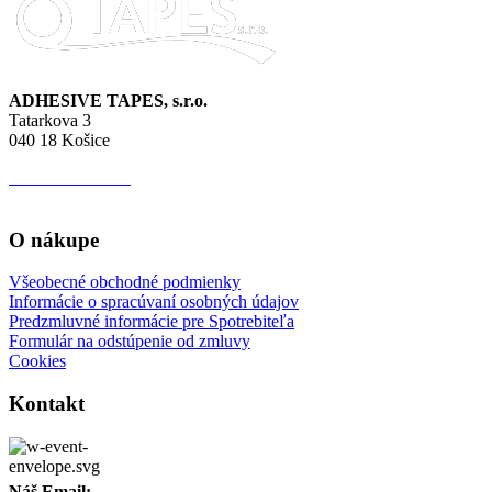
si
môžete
vybrať
na
stránke
ADHESIVE TAPES, s.r.o.
produktu.
Tatarkova 3
040 18 Košice
IČO:
44 627 513
IČ DPH:
SK 202 276 4392
O nákupe
Všeobecné obchodné podmienky
Informácie o spracúvaní osobných údajov
Predzmluvné informácie pre Spotrebiteľa
Formulár na odstúpenie od zmluvy
Cookies
Kontakt
Náš Email: