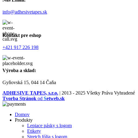
info@adhesivetapes.sk
Kontakt pre eshop
+421 917 226 198
Výroba a sklad:
Gyňovská 15, 044 14 Čaňa
ADHESIVE TAPES, s.r.o.
|
2013 - 2025 Všetky Práva Vyhradené
Tvorba Stránok
od
S
etweb.sk
Domov
Produkty
Lepiace pásky s logom
Etikety
Stretch fólia s logom