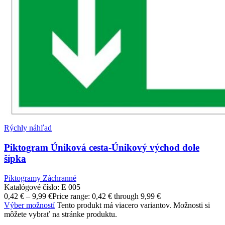
Rýchly náhľad
Piktogram Úniková cesta-Únikový východ dole
šípka
Piktogramy Záchranné
Katalógové číslo:
E 005
0,42
€
–
9,99
€
Price range: 0,42 € through 9,99 €
Výber možností
Tento produkt má viacero variantov. Možnosti si
môžete vybrať na stránke produktu.