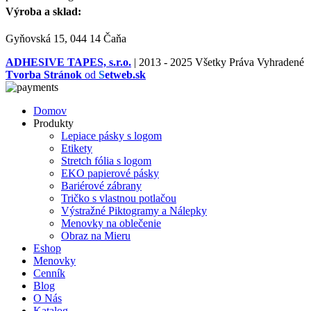
Výroba a sklad:
Gyňovská 15, 044 14 Čaňa
ADHESIVE TAPES, s.r.o.
|
2013 - 2025 Všetky Práva Vyhradené
Tvorba Stránok
od
S
etweb.sk
Domov
Produkty
Lepiace pásky s logom
Etikety
Stretch fólia s logom
EKO papierové pásky
Bariérové zábrany
Tričko s vlastnou potlačou
Výstražné Piktogramy a Nálepky
Menovky na oblečenie
Obraz na Mieru
Eshop
Menovky
Cenník
Blog
O Nás
Katalog