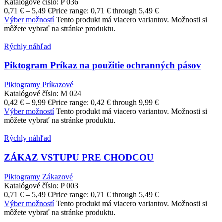
Katalógové číslo:
P 036
0,71
€
–
5,49
€
Price range: 0,71 € through 5,49 €
Výber možností
Tento produkt má viacero variantov. Možnosti si
môžete vybrať na stránke produktu.
Rýchly náhľad
Piktogram Príkaz na použitie ochranných pásov
Piktogramy Príkazové
Katalógové číslo:
M 024
0,42
€
–
9,99
€
Price range: 0,42 € through 9,99 €
Výber možností
Tento produkt má viacero variantov. Možnosti si
môžete vybrať na stránke produktu.
Rýchly náhľad
ZÁKAZ VSTUPU PRE CHODCOU
Piktogramy Zákazové
Katalógové číslo:
P 003
0,71
€
–
5,49
€
Price range: 0,71 € through 5,49 €
Výber možností
Tento produkt má viacero variantov. Možnosti si
môžete vybrať na stránke produktu.