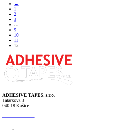
←
1
2
3
…
9
10
11
12
ADHESIVE TAPES, s.r.o.
Tatarkova 3
040 18 Košice
IČO:
44 627 513
IČ DPH:
SK 202 276 4392