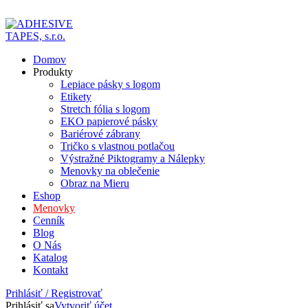
ADD ANYTHING HERE OR JUST REMOVE IT…
Domov
Produkty
Lepiace pásky s logom
Etikety
Stretch fólia s logom
EKO papierové pásky
Bariérové zábrany
Tričko s vlastnou potlačou
Výstražné Piktogramy a Nálepky
Menovky na oblečenie
Obraz na Mieru
Eshop
Menovky
Cenník
Blog
O Nás
Katalog
Kontakt
Prihlásiť / Registrovať
Prihlásiť sa
Vytvoriť účet