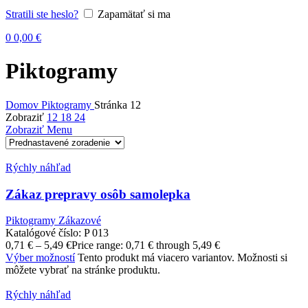
Stratili ste heslo?
Zapamätať si ma
0
0,00
€
Piktogramy
Domov
Piktogramy
Stránka 12
Zobraziť
12
18
24
Zobraziť Menu
Rýchly náhľad
Zákaz prepravy osôb samolepka
Piktogramy Zákazové
Katalógové číslo:
P 013
0,71
€
–
5,49
€
Price range: 0,71 € through 5,49 €
Výber možností
Tento produkt má viacero variantov. Možnosti si
môžete vybrať na stránke produktu.
Rýchly náhľad