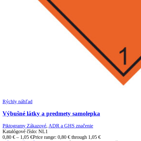
Rýchly náhľad
Výbušné látky a predmety samolepka
Piktogramy Zákazové
,
ADR a GHS značenie
Katalógové číslo:
NL1
0,80
€
–
1,05
€
Price range: 0,80 € through 1,05 €