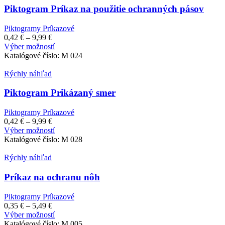
Možnosti
Piktogram Príkaz na použitie ochranných pásov
si
môžete
Piktogramy Príkazové
vybrať
Price
0,42
€
–
9,99
€
na
range:
Tento
Výber možností
stránke
0,42 €
produkt
Katalógové číslo:
M 024
produktu.
through
má
9,99 €
viacero
Rýchly náhľad
variantov.
Možnosti
Piktogram Prikázaný smer
si
môžete
Piktogramy Príkazové
vybrať
Price
0,42
€
–
9,99
€
na
range:
Tento
Výber možností
stránke
0,42 €
produkt
Katalógové číslo:
M 028
produktu.
through
má
9,99 €
viacero
Rýchly náhľad
variantov.
Možnosti
Príkaz na ochranu nôh
si
môžete
Piktogramy Príkazové
vybrať
Price
0,35
€
–
5,49
€
na
range:
Tento
Výber možností
stránke
0,35 €
produkt
Katalógové číslo:
M 005