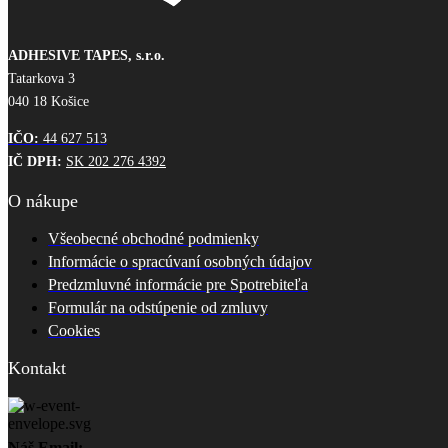
vybrať
na
stránke
ADHESIVE TAPES, s.r.o.
produktu.
Tatarkova 3
040 18 Košice
IČO:
44 627 513
IČ DPH:
SK 202 276 4392
O nákupe
Všeobecné obchodné podmienky
Informácie o spracúvaní osobných údajov
Predzmluvné informácie pre Spotrebiteľa
Formulár na odstúpenie od zmluvy
Cookies
Kontakt
Náš Email: