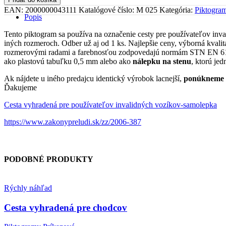
Cesta
EAN:
2000000043111
Katalógové číslo:
M 025
Kategória:
Piktogra
vyhradená
Popis
pre
používateľov
Tento piktogram sa používa na označenie cesty pre používateľov inv
invalidných
iných rozmeroch. Odber už aj od 1 ks. Najlepšie ceny, výborná kval
vozíkov
rozmerovými radami a farebnosťou zodpovedajú normám STN EN 6131
ako plastovú tabuľku 0,5 mm alebo ako
nálepku na stenu
, ktorú je
Ak nájdete u iného predajcu identický výrobok lacnejší,
ponúkneme
Ďakujeme
Cesta vyhradená pre používateľov invalidných vozíkov-samolepka
https://www.zakonypreludi.sk/zz/2006-387
PODOBNÉ PRODUKTY
Rýchly náhľad
Cesta vyhradená pre chodcov