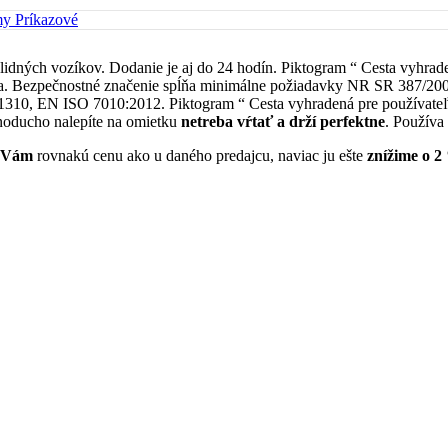
my Príkazové
alidných vozíkov. Dodanie je aj do 24 hodín. Piktogram “ Cesta vyhra
ita. Bezpečnostné značenie spĺňa minimálne požiadavky NR SR 387/200
0, EN ISO 7010:2012. Piktogram “ Cesta vyhradená pre používateľo
dnoducho nalepíte na omietku
netreba vŕtať a drží perfektne
. Používa 
 Vám
rovnakú cenu ako u daného predajcu, naviac ju ešte
znížime o 2