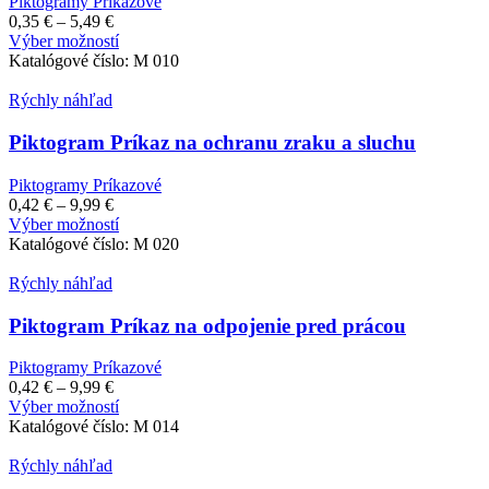
Piktogramy Príkazové
Price
0,35
€
–
5,49
€
range:
Tento
Výber možností
0,35 €
produkt
Katalógové číslo:
M 010
through
má
5,49 €
viacero
Rýchly náhľad
variantov.
Možnosti
Piktogram Príkaz na ochranu zraku a sluchu
si
môžete
Piktogramy Príkazové
vybrať
Price
0,42
€
–
9,99
€
na
range:
Tento
Výber možností
stránke
0,42 €
produkt
Katalógové číslo:
M 020
produktu.
through
má
9,99 €
viacero
Rýchly náhľad
variantov.
Možnosti
Piktogram Príkaz na odpojenie pred prácou
si
môžete
Piktogramy Príkazové
vybrať
Price
0,42
€
–
9,99
€
na
range:
Tento
Výber možností
stránke
0,42 €
produkt
Katalógové číslo:
M 014
produktu.
through
má
9,99 €
viacero
Rýchly náhľad
variantov.