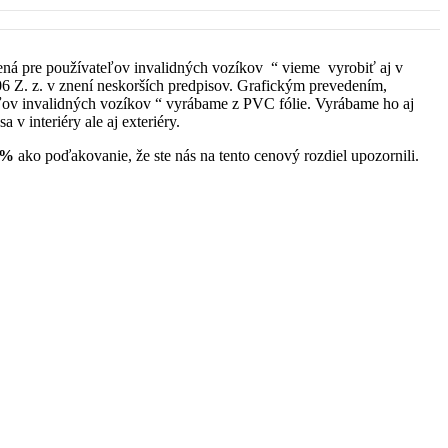
dená pre používateľov invalidných vozíkov “ vieme vyrobiť aj v
6 Z. z. v znení neskorších predpisov. Grafickým prevedením,
v invalidných vozíkov “ vyrábame z PVC fólie. Vyrábame ho aj
sa v interiéry ale aj exteriéry.
 %
ako poďakovanie, že ste nás na tento cenový rozdiel upozornili.