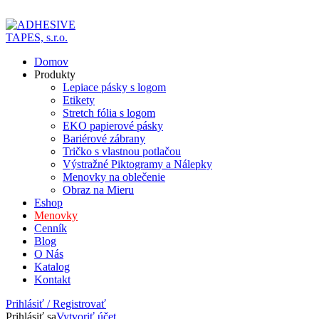
ADD ANYTHING HERE OR JUST REMOVE IT…
Domov
Produkty
Lepiace pásky s logom
Etikety
Stretch fólia s logom
EKO papierové pásky
Bariérové zábrany
Tričko s vlastnou potlačou
Výstražné Piktogramy a Nálepky
Menovky na oblečenie
Obraz na Mieru
Eshop
Menovky
Cenník
Blog
O Nás
Katalog
Kontakt
Prihlásiť / Registrovať
Prihlásiť sa
Vytvoriť účet