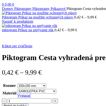
0
0,00
€
Domov
Piktogramy
Piktogramy Príkazové
Piktogram Cesta vyhraden
Price
Piktogram Príkaz na použitie ochranných pásov
0,42
€
–
9,99
€
range:
Naspäť k produktom
0,42 €
Price
throu
piktogram Príkaz na umývanie rúk
0,42
€
–
9,99
€
range:
9,99 €
0,42 €
through
Klikni pre zväčšenie
9,99 €
Piktogram Cesta vyhradená pre 
Price
0,42
€
–
9,99
€
range:
Rozmer
0,42 €
Materiál
through
Vymazať
množstvo
9,99 €
Piktogram
Pridať do košíka