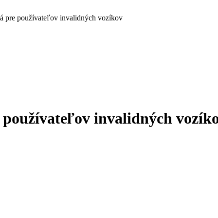
á pre používateľov invalidných vozíkov
gh
používateľov invalidných vozík