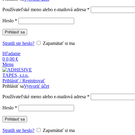
Povinné
Používateľské meno alebo e-mailová adresa
*
Povinné
Heslo
*
Prihlásiť sa
Stratili ste heslo?
Zapamätať si ma
Hľadanie
0
0,00
€
Menu
Prihlásiť / Registrovať
Prihlásiť sa
Vytvoriť účet
Povinné
Používateľské meno alebo e-mailová adresa
*
Povinné
Heslo
*
Prihlásiť sa
Stratili ste heslo?
Zapamätať si ma