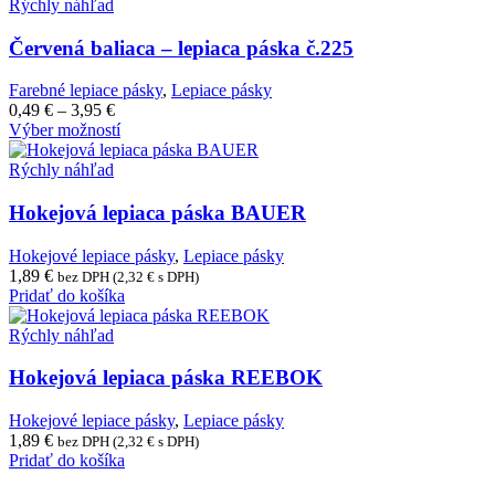
Rýchly náhľad
Červená baliaca – lepiaca páska č.225
Farebné lepiace pásky
,
Lepiace pásky
Price
0,49
€
–
3,95
€
range:
Tento
Výber možností
0,49 €
produkt
through
má
Rýchly náhľad
3,95 €
viacero
variantov.
Hokejová lepiaca páska BAUER
Možnosti
si
Hokejové lepiace pásky
,
Lepiace pásky
môžete
1,89
€
bez DPH (
2,32
€
s DPH)
vybrať
Pridať do košíka
na
stránke
Rýchly náhľad
produktu.
Hokejová lepiaca páska REEBOK
Hokejové lepiace pásky
,
Lepiace pásky
1,89
€
bez DPH (
2,32
€
s DPH)
Pridať do košíka