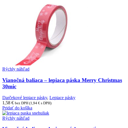
Rýchly náhľad
Vianočná baliaca – lepiaca páska Merry Christmas
30mic
Darčekové lepiace pásky
,
Lepiace pásky
1,58
€
bez DPH (
1,94
€
s DPH)
Pridať do košíka
Rýchly náhľad