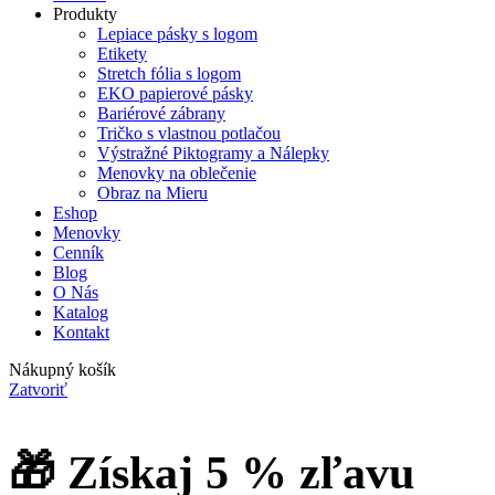
Produkty
Lepiace pásky s logom
Etikety
Stretch fólia s logom
EKO papierové pásky
Bariérové zábrany
Tričko s vlastnou potlačou
Výstražné Piktogramy a Nálepky
Menovky na oblečenie
Obraz na Mieru
Eshop
Menovky
Cenník
Blog
O Nás
Katalog
Kontakt
Nákupný košík
Zatvoriť
🎁 Získaj 5 % zľavu