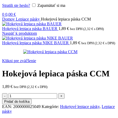
Stratili ste heslo?
Zapamätať si ma
0
0,00
€
Domov
Lepiace pásky
Hokejová lepiaca páska CCM
Hokejová lepiaca páska BAUER
1,89
€
bez DPH (
2,32
€
s DPH)
Naspäť k produktom
Hokejová lepiaca páska NIKE BAUER
1,89
€
bez DPH (
2,32
€
s DPH)
Klikni pre zväčšenie
Hokejová lepiaca páska CCM
1,89
€
bez DPH (
2,32
€
s DPH)
množstvo
Hokejová
Pridať do košíka
lepiaca
EAN:
2000000025049
Kategórie:
Hokejové lepiace pásky
,
Lepiace
páska
pásky
CCM