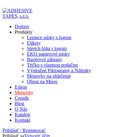
ADD ANYTHING HERE OR JUST REMOVE IT…
Domov
Produkty
Lepiace pásky s logom
Etikety
Stretch fólia s logom
EKO papierové pásky
Bariérové zábrany
Tričko s vlastnou potlačou
Výstražné Piktogramy a Nálepky
Menovky na oblečenie
Obraz na Mieru
Eshop
Menovky
Cenník
Blog
O Nás
Katalog
Kontakt
Prihlásiť / Registrovať
Prihlásiť sa
Vytvoriť účet