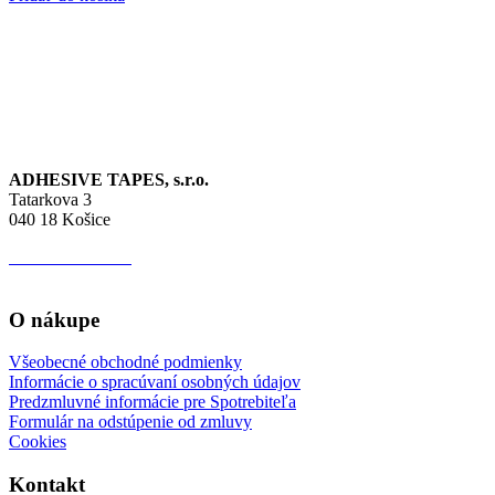
ADHESIVE TAPES, s.r.o.
Tatarkova 3
040 18 Košice
IČO:
44 627 513
IČ DPH:
SK 202 276 4392
O nákupe
Všeobecné obchodné podmienky
Informácie o spracúvaní osobných údajov
Predzmluvné informácie pre Spotrebiteľa
Formulár na odstúpenie od zmluvy
Cookies
Kontakt