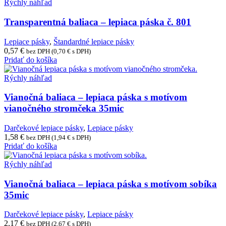
through
má
Rýchly náhľad
4,15 €
viacero
variantov.
Transparentná baliaca – lepiaca páska č. 801
Možnosti
si
Lepiace pásky
,
Štandardné lepiace pásky
môžete
0,57
€
bez DPH (
0,70
€
s DPH)
vybrať
Pridať do košíka
na
stránke
Rýchly náhľad
produktu.
Vianočná baliaca – lepiaca páska s motívom
vianočného stromčeka 35mic
Darčekové lepiace pásky
,
Lepiace pásky
1,58
€
bez DPH (
1,94
€
s DPH)
Pridať do košíka
Rýchly náhľad
Vianočná baliaca – lepiaca páska s motívom sobíka
35mic
Darčekové lepiace pásky
,
Lepiace pásky
2,17
€
bez DPH (
2,67
€
s DPH)