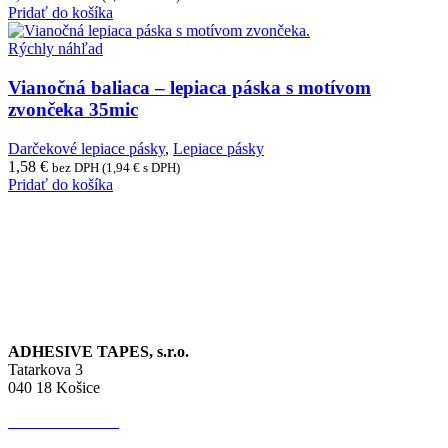
Pridať do košíka
Rýchly náhľad
Vianočná baliaca – lepiaca páska s motívom
zvončeka 35mic
Darčekové lepiace pásky
,
Lepiace pásky
1,58
€
bez DPH (
1,94
€
s DPH)
Pridať do košíka
ADHESIVE TAPES, s.r.o.
Tatarkova 3
040 18 Košice
IČO:
44 627 513
IČ DPH:
SK 202 276 4392