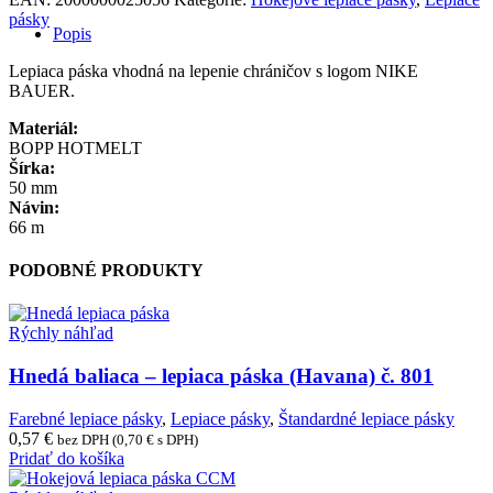
páska
pásky
NIKE
Popis
BAUER
Lepiaca páska vhodná na lepenie chráničov s logom NIKE
BAUER.
Materiál:
BOPP HOTMELT
Šírka:
50 mm
Návin:
66 m
PODOBNÉ PRODUKTY
Rýchly náhľad
Hnedá baliaca – lepiaca páska (Havana) č. 801
Farebné lepiace pásky
,
Lepiace pásky
,
Štandardné lepiace pásky
0,57
€
bez DPH (
0,70
€
s DPH)
Pridať do košíka