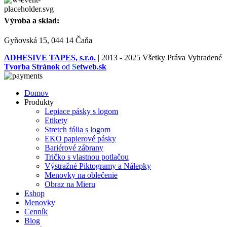
Výroba a sklad:
Gyňovská 15, 044 14 Čaňa
ADHESIVE TAPES, s.r.o.
|
2013 - 2025 Všetky Práva Vyhradené
Tvorba Stránok
od
S
etweb.sk
Domov
Produkty
Lepiace pásky s logom
Etikety
Stretch fólia s logom
EKO papierové pásky
Bariérové zábrany
Tričko s vlastnou potlačou
Výstražné Piktogramy a Nálepky
Menovky na oblečenie
Obraz na Mieru
Eshop
Menovky
Cenník
Blog