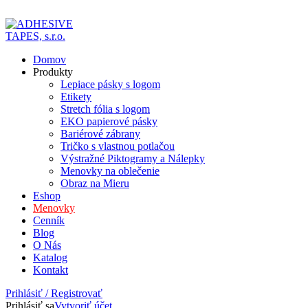
ADD ANYTHING HERE OR JUST REMOVE IT…
Domov
Produkty
Lepiace pásky s logom
Etikety
Stretch fólia s logom
EKO papierové pásky
Bariérové zábrany
Tričko s vlastnou potlačou
Výstražné Piktogramy a Nálepky
Menovky na oblečenie
Obraz na Mieru
Eshop
Menovky
Cenník
Blog
O Nás
Katalog
Kontakt
Prihlásiť / Registrovať
Prihlásiť sa
Vytvoriť účet