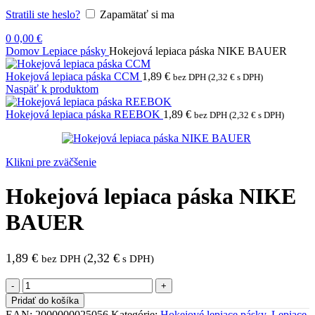
Stratili ste heslo?
Zapamätať si ma
0
0,00
€
Domov
Lepiace pásky
Hokejová lepiaca páska NIKE BAUER
Hokejová lepiaca páska CCM
1,89
€
bez DPH (
2,32
€
s DPH)
Naspäť k produktom
Hokejová lepiaca páska REEBOK
1,89
€
bez DPH (
2,32
€
s DPH)
Klikni pre zväčšenie
Hokejová lepiaca páska NIKE
BAUER
1,89
€
2,32
€
bez DPH (
s DPH)
množstvo
Hokejová
Pridať do košíka
lepiaca
EAN:
2000000025056
Kategórie:
Hokejové lepiace pásky
,
Lepiace