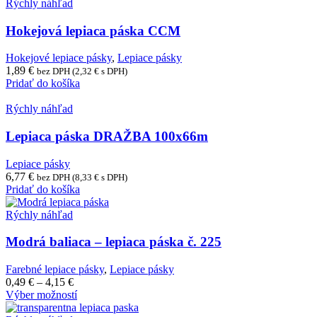
Rýchly náhľad
Hokejová lepiaca páska CCM
Hokejové lepiace pásky
,
Lepiace pásky
1,89
€
bez DPH (
2,32
€
s DPH)
Pridať do košíka
Rýchly náhľad
Lepiaca páska DRAŽBA 100x66m
Lepiace pásky
6,77
€
bez DPH (
8,33
€
s DPH)
Pridať do košíka
Rýchly náhľad
Modrá baliaca – lepiaca páska č. 225
Farebné lepiace pásky
,
Lepiace pásky
Price
0,49
€
–
4,15
€
range:
Tento
Výber možností
0,49 €
produkt