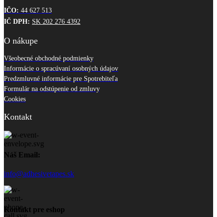
IČO:
44 627 513
IČ DPH:
SK 202 276 4392
O nákupe
Všeobecné obchodné podmienky
Informácie o spracúvaní osobných údajov
Predzmluvné informácie pre Spotrebiteľa
Formulár na odstúpenie od zmluvy
Cookies
Kontakt
Náš Email:
info@adhesivetapes.sk
Kontakt pre eshop