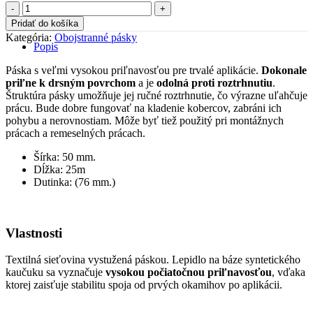
množstvo
Obojstranná
Pridať do košíka
kobercová
Kategória:
Obojstranné pásky
páska
Popis
vystužená
látkou
Páska s veľmi vysokou priľnavosťou pre trvalé aplikácie.
Dokonale
50x25m
priľne k drsným povrchom
a je
odolná proti roztrhnutiu
.
Štruktúra pásky umožňuje jej ručné roztrhnutie, čo výrazne uľahčuje
prácu. Bude dobre fungovať na kladenie kobercov, zabráni ich
pohybu a nerovnostiam. Môže byť tiež použitý pri montážnych
prácach a
remeselných prácach
.
Šírka: 50 mm.
Dĺžka: 25m
Dutinka: (76 mm.)
Vlastnosti
Textilná sieťovina vystužená páskou. Lepidlo na báze syntetického
kaučuku sa vyznačuje
vysokou počiatočnou priľnavosťou
, vďaka
ktorej zaisťuje stabilitu spoja od prvých okamihov po aplikácii.