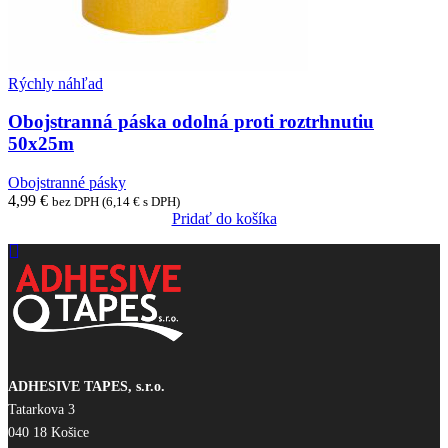
Rýchly náhľad
Obojstranná páska odolná proti roztrhnutiu
50x25m
Obojstranné pásky
4,99
€
bez DPH (
6,14
€
s DPH)
Pridať do košíka
ADHESIVE TAPES, s.r.o.
Tatarkova 3
040 18 Košice