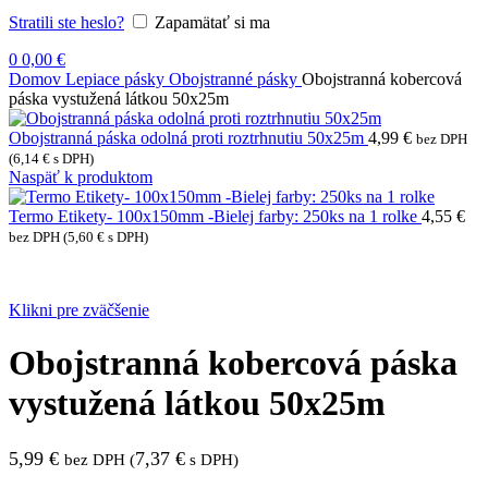
Stratili ste heslo?
Zapamätať si ma
0
0,00
€
Domov
Lepiace pásky
Obojstranné pásky
Obojstranná kobercová
páska vystužená látkou 50x25m
Obojstranná páska odolná proti roztrhnutiu 50x25m
4,99
€
bez DPH
(
6,14
€
s DPH)
Naspäť k produktom
Termo Etikety- 100x150mm -Bielej farby: 250ks na 1 rolke
4,55
€
bez DPH (
5,60
€
s DPH)
Klikni pre zväčšenie
Obojstranná kobercová páska
vystužená látkou 50x25m
5,99
€
7,37
€
bez DPH (
s DPH)