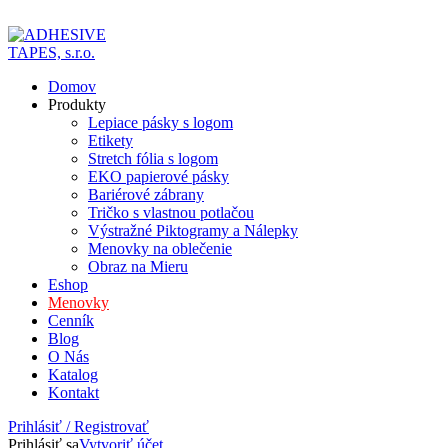
ADD ANYTHING HERE OR JUST REMOVE IT…
Domov
Produkty
Lepiace pásky s logom
Etikety
Stretch fólia s logom
EKO papierové pásky
Bariérové zábrany
Tričko s vlastnou potlačou
Výstražné Piktogramy a Nálepky
Menovky na oblečenie
Obraz na Mieru
Eshop
Menovky
Cenník
Blog
O Nás
Katalog
Kontakt
Prihlásiť / Registrovať
Prihlásiť sa
Vytvoriť účet