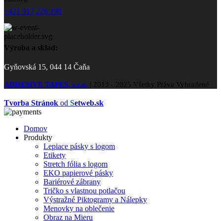
+421 917 226 198
Výroba a sklad:
Gyňovská 15, 044 14 Čaňa
ADHESIVE TAPES, s.r.o.
|
2013 - 2025 Všetky Práva Vyhradené
Tvorba Stránok
od
S
etweb.sk
Domov
Produkty
Lepiace pásky s logom
Etikety
Stretch fólia s logom
EKO papierové pásky
Bariérové zábrany
Tričko s vlastnou potlačou
Výstražné Piktogramy a Nálepky
Menovky na oblečenie
Obraz na Mieru