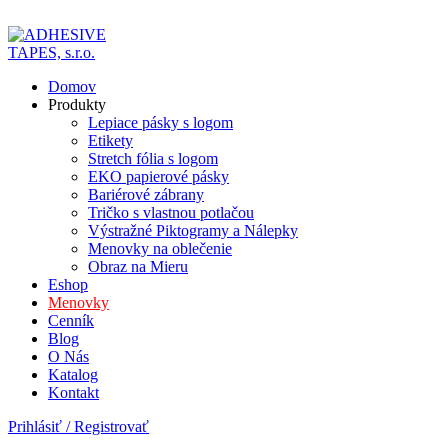
ADD ANYTHING HERE OR JUST REMOVE IT…
Domov
Produkty
Lepiace pásky s logom
Etikety
Stretch fólia s logom
EKO papierové pásky
Bariérové zábrany
Tričko s vlastnou potlačou
Výstražné Piktogramy a Nálepky
Menovky na oblečenie
Obraz na Mieru
Eshop
Menovky
Cenník
Blog
O Nás
Katalog
Kontakt
Prihlásiť / Registrovať