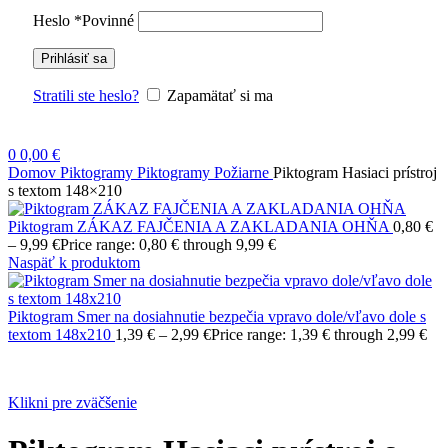
Heslo
*
Povinné
Prihlásiť sa
Stratili ste heslo?
Zapamätať si ma
0
0,00
€
Domov
Piktogramy
Piktogramy Požiarne
Piktogram Hasiaci prístroj
s textom 148×210
Piktogram ZÁKAZ FAJČENIA A ZAKLADANIA OHŇA
0,80
€
–
9,99
€
Price range: 0,80 € through 9,99 €
Naspäť k produktom
Piktogram Smer na dosiahnutie bezpečia vpravo dole/vľavo dole s
textom 148x210
1,39
€
–
2,99
€
Price range: 1,39 € through 2,99 €
Klikni pre zväčšenie