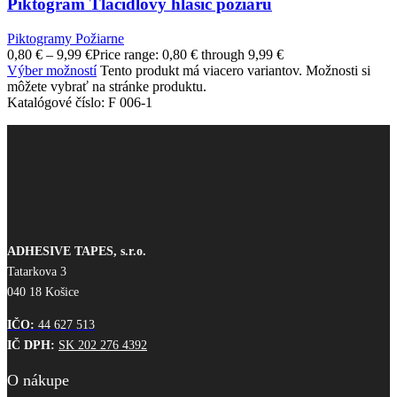
Piktogram Tlačidlový hlásič požiaru
Piktogramy Požiarne
0,80
€
–
9,99
€
Price range: 0,80 € through 9,99 €
Výber možností
Tento produkt má viacero variantov. Možnosti si
môžete vybrať na stránke produktu.
Katalógové číslo:
F 006-1
ADHESIVE TAPES, s.r.o.
Tatarkova 3
040 18 Košice
IČO:
44 627 513
IČ DPH:
SK 202 276 4392
O nákupe