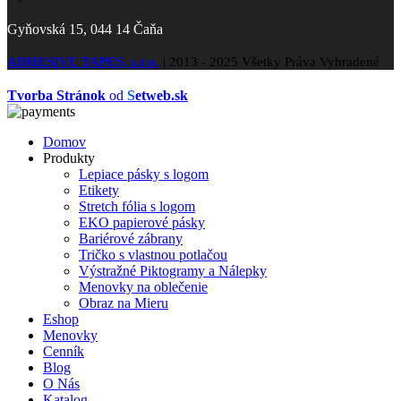
Gyňovská 15, 044 14 Čaňa
ADHESIVE TAPES, s.r.o.
|
2013 - 2025 Všetky Práva Vyhradené
Tvorba Stránok
od
S
etweb.sk
Domov
Produkty
Lepiace pásky s logom
Etikety
Stretch fólia s logom
EKO papierové pásky
Bariérové zábrany
Tričko s vlastnou potlačou
Výstražné Piktogramy a Nálepky
Menovky na oblečenie
Obraz na Mieru
Eshop
Menovky
Cenník
Blog
O Nás
Katalog