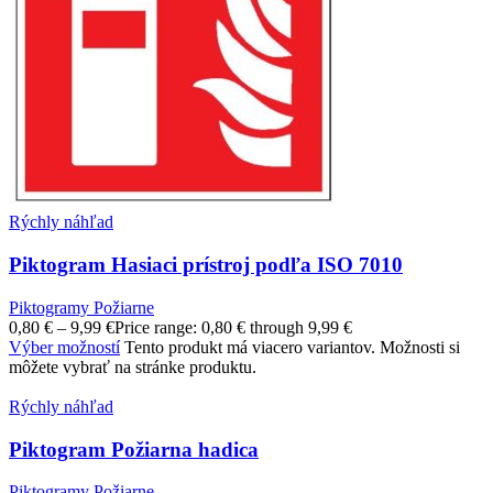
Rýchly náhľad
Piktogram Hasiaci prístroj podľa ISO 7010
Piktogramy Požiarne
0,80
€
–
9,99
€
Price range: 0,80 € through 9,99 €
Výber možností
Tento produkt má viacero variantov. Možnosti si
môžete vybrať na stránke produktu.
Rýchly náhľad
Piktogram Požiarna hadica
Piktogramy Požiarne