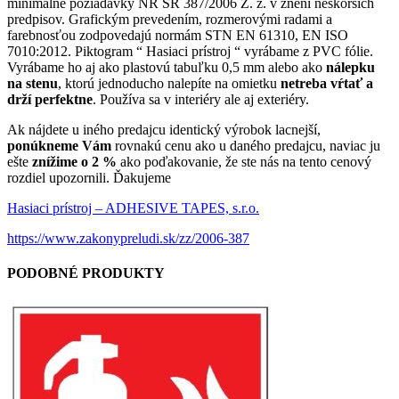
minimálne požiadavky NR SR 387/2006 Z. z. v znení neskorších
predpisov. Grafickým prevedením, rozmerovými radami a
farebnosťou zodpovedajú normám STN EN 61310, EN ISO
7010:2012. Piktogram “ Hasiaci prístroj “ vyrábame z PVC fólie.
Vyrábame ho aj ako plastovú tabuľku 0,5 mm alebo ako
nálepku
na stenu
, ktorú jednoducho nalepíte na omietku
netreba vŕtať a
drží perfektne
. Používa sa v interiéry ale aj exteriéry.
Ak nájdete u iného predajcu identický výrobok lacnejší,
ponúkneme Vám
rovnakú cenu ako u daného predajcu, naviac ju
ešte
znížime o 2 %
ako poďakovanie, že ste nás na tento cenový
rozdiel upozornili. Ďakujeme
Hasiaci prístroj – ADHESIVE TAPES, s.r.o.
https://www.zakonypreludi.sk/zz/2006-387
PODOBNÉ PRODUKTY