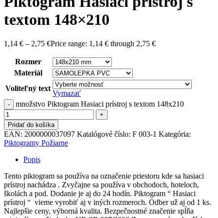
Piktogram Hasiaci prístroj s
textom 148×210
1,14
€
–
2,75
€
Price range: 1,14 € through 2,75 €
Rozmer
Materiál
Voliteľný text
Vymazať
množstvo Piktogram Hasiaci prístroj s textom 148x210
Pridať do košíka
EAN:
2000000037097
Katalógové číslo:
F 003-1
Kategória:
Piktogramy Požiarne
Popis
Tento piktogram sa používa na označenie priestoru kde sa hasiaci
prístroj nachádza . Zvyčajne sa používa v obchodoch, hoteloch,
školách a pod. Dodanie je aj do 24 hodín. Piktogram “ Hasiaci
prístroj “ vieme vyrobiť aj v iných rozmeroch. Odber už aj od 1 ks.
Najlepšie ceny, výborná kvalita. Bezpečnostné značenie spĺňa