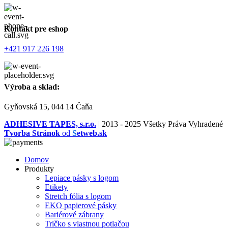
Kontakt pre eshop
+421 917 226 198
Výroba a sklad:
Gyňovská 15, 044 14 Čaňa
ADHESIVE TAPES, s.r.o.
|
2013 - 2025 Všetky Práva Vyhradené
Tvorba Stránok
od
S
etweb.sk
Domov
Produkty
Lepiace pásky s logom
Etikety
Stretch fólia s logom
EKO papierové pásky
Bariérové zábrany
Tričko s vlastnou potlačou