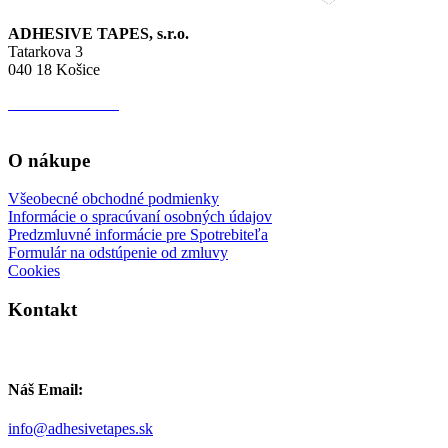
ADHESIVE TAPES, s.r.o.
Tatarkova 3
040 18 Košice
IČO:
44 627 513
IČ DPH:
SK 202 276 4392
O nákupe
Všeobecné obchodné podmienky
Informácie o spracúvaní osobných údajov
Predzmluvné informácie pre Spotrebiteľa
Formulár na odstúpenie od zmluvy
Cookies
Kontakt
Náš Email:
info@adhesivetapes.sk