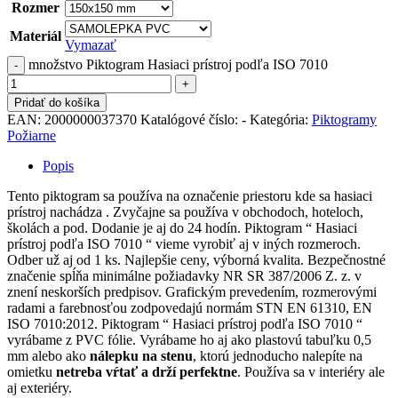
Rozmer
Materiál
Vymazať
množstvo Piktogram Hasiaci prístroj podľa ISO 7010
Pridať do košíka
EAN:
2000000037370
Katalógové číslo:
-
Kategória:
Piktogramy
Požiarne
Popis
Tento piktogram sa používa na označenie priestoru kde sa hasiaci
prístroj nachádza . Zvyčajne sa používa v obchodoch, hoteloch,
školách a pod. Dodanie je aj do 24 hodín. Piktogram “ Hasiaci
prístroj podľa ISO 7010 “ vieme vyrobiť aj v iných rozmeroch.
Odber už aj od 1 ks. Najlepšie ceny, výborná kvalita. Bezpečnostné
značenie spĺňa minimálne požiadavky NR SR 387/2006 Z. z. v
znení neskorších predpisov. Grafickým prevedením, rozmerovými
radami a farebnosťou zodpovedajú normám STN EN 61310, EN
ISO 7010:2012. Piktogram “ Hasiaci prístroj podľa ISO 7010 “
vyrábame z PVC fólie. Vyrábame ho aj ako plastovú tabuľku 0,5
mm alebo ako
nálepku na stenu
, ktorú jednoducho nalepíte na
omietku
netreba vŕtať a drží perfektne
. Používa sa v interiéry ale
aj exteriéry.