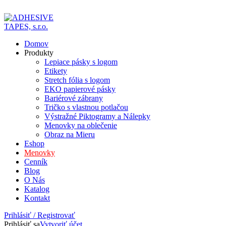
ADD ANYTHING HERE OR JUST REMOVE IT…
Domov
Produkty
Lepiace pásky s logom
Etikety
Stretch fólia s logom
EKO papierové pásky
Bariérové zábrany
Tričko s vlastnou potlačou
Výstražné Piktogramy a Nálepky
Menovky na oblečenie
Obraz na Mieru
Eshop
Menovky
Cenník
Blog
O Nás
Katalog
Kontakt
Prihlásiť / Registrovať
Prihlásiť sa
Vytvoriť účet