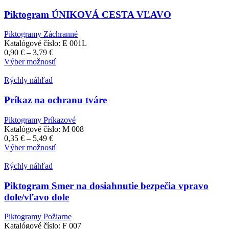
produktu.
Piktogram ÚNIKOVÁ CESTA VĽAVO
Piktogramy Záchranné
Katalógové číslo:
E 001L
Price
0,90
€
–
3,79
€
range:
Tento
Výber možností
0,90 €
produkt
through
má
Rýchly náhľad
3,79 €
viacero
variantov.
Príkaz na ochranu tváre
Možnosti
si
Piktogramy Príkazové
môžete
Katalógové číslo:
M 008
vybrať
Price
0,35
€
–
5,49
€
na
range:
Tento
Výber možností
stránke
0,35 €
produkt
produktu.
through
má
Rýchly náhľad
5,49 €
viacero
variantov.
Piktogram Smer na dosiahnutie bezpečia vpravo
Možnosti
dole/vľavo dole
si
môžete
Piktogramy Požiarne
vybrať
Katalógové číslo:
F 007