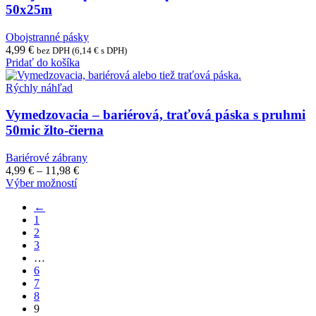
Možnosti
50x25m
si
môžete
Obojstranné pásky
vybrať
4,99
€
bez DPH (
6,14
€
s DPH)
na
Pridať do košíka
stránke
produktu.
Rýchly náhľad
Vymedzovacia – bariérová, traťová páska s pruhmi
50mic žlto-čierna
Bariérové zábrany
Price
4,99
€
–
11,98
€
Tento
range:
Výber možností
produkt
4,99 €
←
má
through
1
viacero
11,98 €
2
variantov.
3
Možnosti
…
si
6
môžete
7
vybrať
8
na
9
stránke