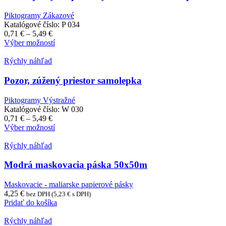
Možnosti
si
Piktogramy Zákazové
môžete
Katalógové číslo:
P 034
vybrať
Price
0,71
€
–
5,49
€
na
range:
Tento
Výber možností
stránke
0,71 €
produkt
produktu.
through
má
Rýchly náhľad
5,49 €
viacero
variantov.
Pozor, zúžený priestor samolepka
Možnosti
si
Piktogramy Výstražné
môžete
Katalógové číslo:
W 030
vybrať
Price
0,71
€
–
5,49
€
na
range:
Tento
Výber možností
stránke
0,71 €
produkt
produktu.
through
má
Rýchly náhľad
5,49 €
viacero
variantov.
Modrá maskovacia páska 50x50m
Možnosti
si
Maskovacie - maliarske papierové pásky
môžete
4,25
€
bez DPH (
5,23
€
s DPH)
vybrať
Pridať do košíka
na
stránke
Rýchly náhľad