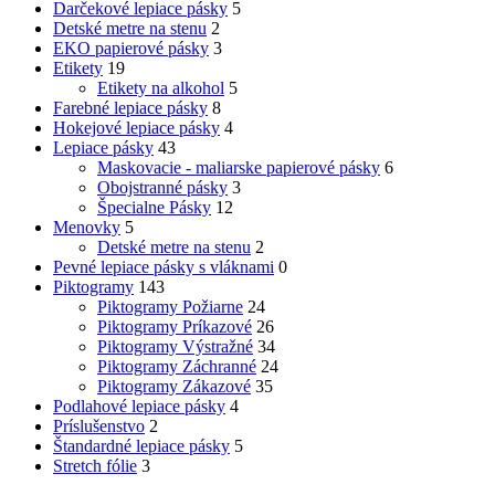
Darčekové lepiace pásky
5
Detské metre na stenu
2
EKO papierové pásky
3
Etikety
19
Etikety na alkohol
5
Farebné lepiace pásky
8
Hokejové lepiace pásky
4
Lepiace pásky
43
Maskovacie - maliarske papierové pásky
6
Obojstranné pásky
3
Špecialne Pásky
12
Menovky
5
Detské metre na stenu
2
Pevné lepiace pásky s vláknami
0
Piktogramy
143
Piktogramy Požiarne
24
Piktogramy Príkazové
26
Piktogramy Výstražné
34
Piktogramy Záchranné
24
Piktogramy Zákazové
35
Podlahové lepiace pásky
4
Príslušenstvo
2
Štandardné lepiace pásky
5
Stretch fólie
3