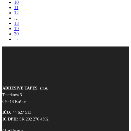
10
produktu.
11
12
…
18
19
20
→
ADHESIVE TAPES, s.r.o.
Tatarkova 3
040 18 Košice
IČO:
44 627 513
IČ DPH:
SK 202 276 4392
O nákupe