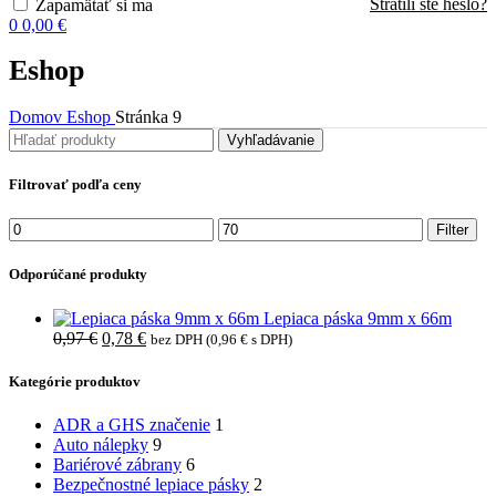
Stratili ste heslo?
Zapamätať si ma
0
0,00
€
Eshop
Domov
Eshop
Stránka 9
Vyhľadávanie
Filtrovať podľa ceny
Minimálna
Maximálna
Filter
cena
cena
Odporúčané produkty
Lepiaca páska 9mm x 66m
Pôvodná
Aktuálna
0,97
€
0,78
€
bez DPH (
0,96
€
s DPH)
cena
cena
bola:
je:
Kategórie produktov
0,97 €.
0,78 €.
ADR a GHS značenie
1
Auto nálepky
9
Bariérové zábrany
6
Bezpečnostné lepiace pásky
2