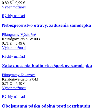
na
Price
0,80
€
–
9,99
€
stránke
range:
Tento
Výber možností
produktu.
0,80 €
produkt
through
má
Rýchly náhľad
9,99 €
viacero
variantov.
Nebezpečenstvo otravy, zadusenia samolepka
Možnosti
si
Piktogramy Výstražné
môžete
Katalógové číslo:
W 003
vybrať
Price
0,71
€
–
5,49
€
na
range:
Tento
Výber možností
stránke
0,71 €
produkt
produktu.
through
má
Rýchly náhľad
5,49 €
viacero
variantov.
Zákaz nosenia hodiniek a šperkov samolepka
Možnosti
si
Piktogramy Zákazové
môžete
Katalógové číslo:
P 043
vybrať
Price
0,71
€
–
5,49
€
na
range:
Tento
Výber možností
stránke
0,71 €
produkt
produktu.
through
má
Rýchly náhľad
5,49 €
viacero
variantov.
Obojstranná páska odolná proti roztrhnutiu