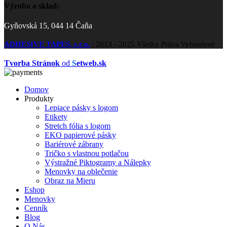
Výroba a sklad:
Gyňovská 15, 044 14 Čaňa
ADHESIVE TAPES, s.r.o.
|
2013 - 2025 Všetky Práva Vyhradené
Tvorba Stránok
od
S
etweb.sk
Domov
Produkty
Lepiace pásky s logom
Etikety
Stretch fólia s logom
EKO papierové pásky
Bariérové zábrany
Tričko s vlastnou potlačou
Výstražné Piktogramy a Nálepky
Menovky na oblečenie
Obraz na Mieru
Eshop
Menovky
Cenník
Blog
O Nás