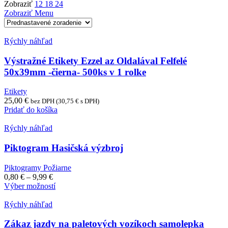
Zobraziť
12
18
24
Zobraziť Menu
Rýchly náhľad
Výstražné Etikety Ezzel az Oldalával Felfelé
50x39mm -čierna- 500ks v 1 rolke
Etikety
25,00
€
bez DPH (
30,75
€
s DPH)
Pridať do košíka
Rýchly náhľad
Piktogram Hasičská výzbroj
Piktogramy Požiarne
Price
0,80
€
–
9,99
€
range:
Tento
Výber možností
0,80 €
produkt
through
má
Rýchly náhľad
9,99 €
viacero
variantov.
Zákaz jazdy na paletových vozíkoch samolepka