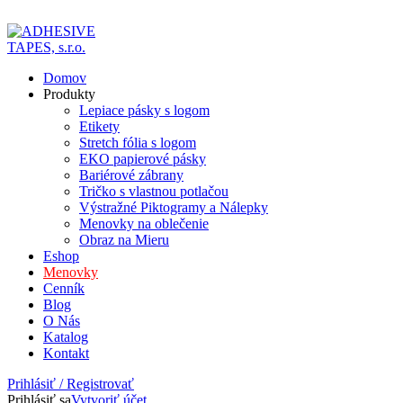
ADD ANYTHING HERE OR JUST REMOVE IT…
Domov
Produkty
Lepiace pásky s logom
Etikety
Stretch fólia s logom
EKO papierové pásky
Bariérové zábrany
Tričko s vlastnou potlačou
Výstražné Piktogramy a Nálepky
Menovky na oblečenie
Obraz na Mieru
Eshop
Menovky
Cenník
Blog
O Nás
Katalog
Kontakt
Prihlásiť / Registrovať
Prihlásiť sa
Vytvoriť účet