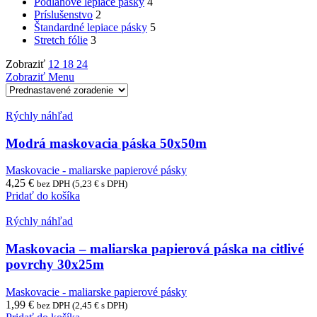
Podlahové lepiace pásky
4
Príslušenstvo
2
Štandardné lepiace pásky
5
Stretch fólie
3
Zobraziť
12
18
24
Zobraziť Menu
Rýchly náhľad
Modrá maskovacia páska 50x50m
Maskovacie - maliarske papierové pásky
4,25
€
bez DPH (
5,23
€
s DPH)
Pridať do košíka
Rýchly náhľad
Maskovacia – maliarska papierová páska na citlivé
povrchy 30x25m
Maskovacie - maliarske papierové pásky
1,99
€
bez DPH (
2,45
€
s DPH)