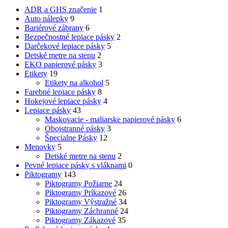
ADR a GHS značenie
1
Auto nálepky
9
Bariérové zábrany
6
Bezpečnostné lepiace pásky
2
Darčekové lepiace pásky
5
Detské metre na stenu
2
EKO papierové pásky
3
Etikety
19
Etikety na alkohol
5
Farebné lepiace pásky
8
Hokejové lepiace pásky
4
Lepiace pásky
43
Maskovacie - maliarske papierové pásky
6
Obojstranné pásky
3
Špecialne Pásky
12
Menovky
5
Detské metre na stenu
2
Pevné lepiace pásky s vláknami
0
Piktogramy
143
Piktogramy Požiarne
24
Piktogramy Príkazové
26
Piktogramy Výstražné
34
Piktogramy Záchranné
24
Piktogramy Zákazové
35