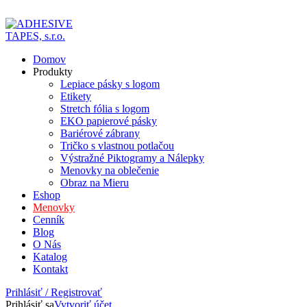
ADD ANYTHING HERE OR JUST REMOVE IT…
Domov
Produkty
Lepiace pásky s logom
Etikety
Stretch fólia s logom
EKO papierové pásky
Bariérové zábrany
Tričko s vlastnou potlačou
Výstražné Piktogramy a Nálepky
Menovky na oblečenie
Obraz na Mieru
Eshop
Menovky
Cenník
Blog
O Nás
Katalog
Kontakt
Prihlásiť / Registrovať
Prihlásiť sa
Vytvoriť účet