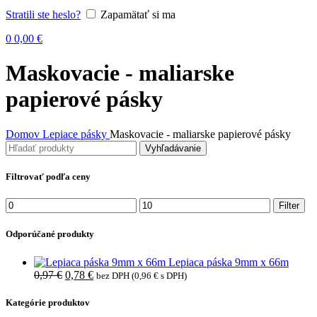
Stratili ste heslo?
Zapamätať si ma
0
0,00
€
Maskovacie - maliarske
papierové pásky
Domov
Lepiace pásky
Maskovacie - maliarske papierové pásky
Vyhľadávanie
Filtrovať podľa ceny
Minimálna
Maximálna
Filter
cena
cena
Odporúčané produkty
Lepiaca páska 9mm x 66m
Pôvodná
Aktuálna
0,97
€
0,78
€
bez DPH (
0,96
€
s DPH)
cena
cena
bola:
je:
Kategórie produktov
0,97 €.
0,78 €.