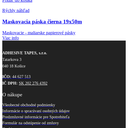
Pridať do košíka
Rýchly náhľad
Maskovacia páska čierna 19x50m
Maskovacie - maliarske papierové pásky
Viac info
ADHESIVE TAPES, s.r.o.
Tatarkova 3
040 18 Košice
IČO:
44 627 513
IČ DPH:
SK 202 276 4392
O nákupe
Všeobecné obchodné podmienky
Informácie o spracúvaní osobných údajov
Predzmluvné informácie pre Spotrebiteľa
Formulár na odstúpenie od zmluvy