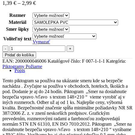
Price
1,39
€
–
2,99
€
range:
1,39 €
Rozmer
through
Materiál
2,99 €
Smer šípky
Voliteľný text
Vymazať
množstvo
Piktogram
Pridať do košíka
Smer
EAN:
2000000046006
Katalógové číslo:
F 007-1-1-1
Kategória:
na
Piktogramy Požiarne
dosiahnutie
Popis
bezpečia
vpravo
Tento piktogram sa používa na ukázanie smeru kde sa bezpečie
/vľavo
nachádza . Zvyčajne sa používa v obchodoch, hoteloch, školách a
s
pod. Dodanie je aj do 24 hodín. Piktogram „Smer na dosiahnutie
textom
bezpečia vpravo /vľavo s textom 148×210 “ vieme vyrobiť aj v
148x210
iných rozmeroch. Odber už aj od 1 ks. Najlepšie ceny, výborná
kvalita. Bezpečnostné značenie spĺňa minimálne požiadavky NR SR
387/2006 Z. z. v znení neskorších predpisov. Grafickým
prevedením, rozmerovými radami a farebnosťou zodpovedajú
normám STN EN 61310, EN ISO 7010:2012. Piktogram „Smer na
dosiahnutie bezpečia vpravo /vľavo s textom 148×210 “ vyrábame
z PVC fólie. Vyrábame ho aj ako plastovú tabuľku 0,5 mm alebo