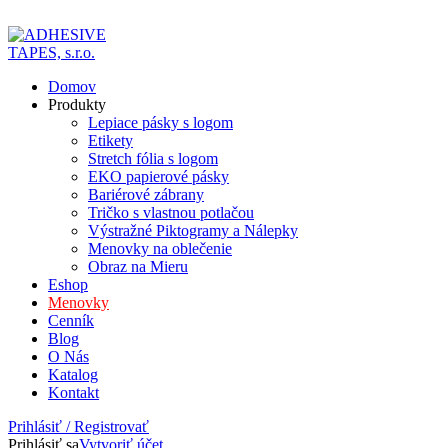
ADD ANYTHING HERE OR JUST REMOVE IT…
Domov
Produkty
Lepiace pásky s logom
Etikety
Stretch fólia s logom
EKO papierové pásky
Bariérové zábrany
Tričko s vlastnou potlačou
Výstražné Piktogramy a Nálepky
Menovky na oblečenie
Obraz na Mieru
Eshop
Menovky
Cenník
Blog
O Nás
Katalog
Kontakt
Prihlásiť / Registrovať
Prihlásiť sa
Vytvoriť účet