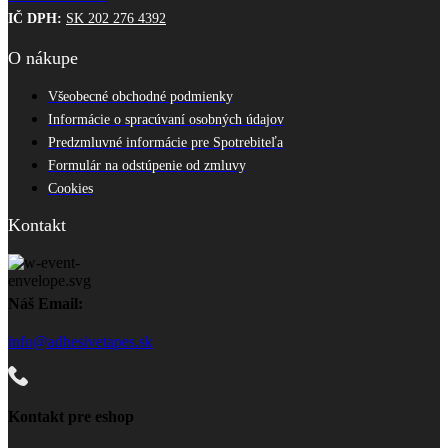
stránke
IČ DPH:
SK 202 276 4392
produktu.
O nákupe
Všeobecné obchodné podmienky
Informácie o spracúvaní osobných údajov
Predzmluvné informácie pre Spotrebiteľa
Formulár na odstúpenie od zmluvy
Cookies
Kontakt
Náš Email:
info@adhesivetapes.sk
Kontakt pre eshop