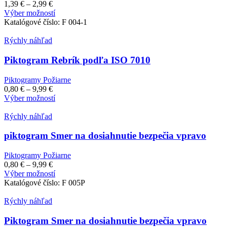
vybrať
Price
1,39
€
–
2,99
€
na
range:
Tento
Výber možností
stránke
1,39 €
produkt
Katalógové číslo:
F 004-1
produktu.
through
má
2,99 €
viacero
Rýchly náhľad
variantov.
Možnosti
Piktogram Rebrík podľa ISO 7010
si
môžete
Piktogramy Požiarne
vybrať
Price
0,80
€
–
9,99
€
na
range:
Tento
Výber možností
stránke
0,80 €
produkt
produktu.
through
má
Rýchly náhľad
9,99 €
viacero
variantov.
piktogram Smer na dosiahnutie bezpečia vpravo
Možnosti
si
Piktogramy Požiarne
môžete
Price
0,80
€
–
9,99
€
vybrať
range:
Tento
Výber možností
na
0,80 €
produkt
Katalógové číslo:
F 005P
stránke
through
má
produktu.
9,99 €
viacero
Rýchly náhľad
variantov.
Možnosti
Piktogram Smer na dosiahnutie bezpečia vpravo