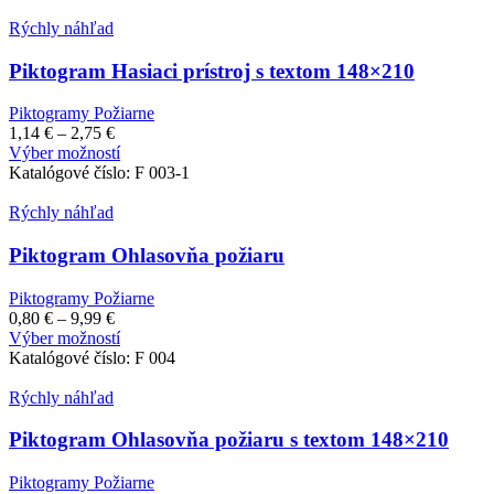
through
má
9,99 €
viacero
Rýchly náhľad
variantov.
Možnosti
Piktogram Hasiaci prístroj s textom 148×210
si
môžete
Piktogramy Požiarne
vybrať
Price
1,14
€
–
2,75
€
na
range:
Tento
Výber možností
stránke
1,14 €
produkt
Katalógové číslo:
F 003-1
produktu.
through
má
2,75 €
viacero
Rýchly náhľad
variantov.
Možnosti
Piktogram Ohlasovňa požiaru
si
môžete
Piktogramy Požiarne
vybrať
Price
0,80
€
–
9,99
€
na
range:
Tento
Výber možností
stránke
0,80 €
produkt
Katalógové číslo:
F 004
produktu.
through
má
9,99 €
viacero
Rýchly náhľad
variantov.
Možnosti
Piktogram Ohlasovňa požiaru s textom 148×210
si
môžete
Piktogramy Požiarne