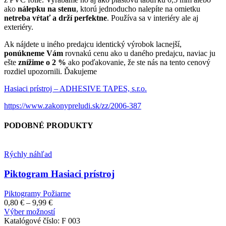
ako
nálepku na stenu
, ktorú jednoducho nalepíte na omietku
netreba vŕtať a drží perfektne
. Používa sa v interiéry ale aj
exteriéry.
Ak nájdete u iného predajcu identický výrobok lacnejší,
ponúkneme Vám
rovnakú cenu ako u daného predajcu, naviac ju
ešte
znížime o 2 %
ako poďakovanie, že ste nás na tento cenový
rozdiel upozornili. Ďakujeme
Hasiaci prístroj – ADHESIVE TAPES, s.r.o.
https://www.zakonypreludi.sk/zz/2006-387
PODOBNÉ PRODUKTY
Rýchly náhľad
Piktogram Hasiaci prístroj
Piktogramy Požiarne
Price
0,80
€
–
9,99
€
range:
Tento
Výber možností
0,80 €
produkt
Katalógové číslo:
F 003