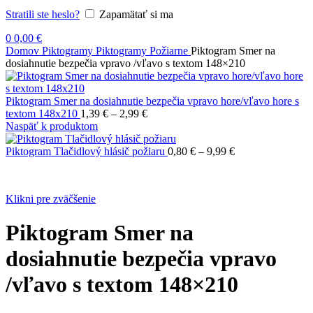
Stratili ste heslo?
Zapamätať si ma
0
0,00
€
Domov
Piktogramy
Piktogramy Požiarne
Piktogram Smer na
dosiahnutie bezpečia vpravo /vľavo s textom 148×210
Piktogram Smer na dosiahnutie bezpečia vpravo hore/vľavo hore s
Price
textom 148x210
1,39
€
–
2,99
€
range:
Naspäť k produktom
1,39 €
through
Price
Piktogram Tlačidlový hlásič požiaru
0,80
€
–
9,99
€
2,99 €
range:
0,80 €
through
Klikni pre zväčšenie
9,99 €
Piktogram Smer na
dosiahnutie bezpečia vpravo
/vľavo s textom 148×210