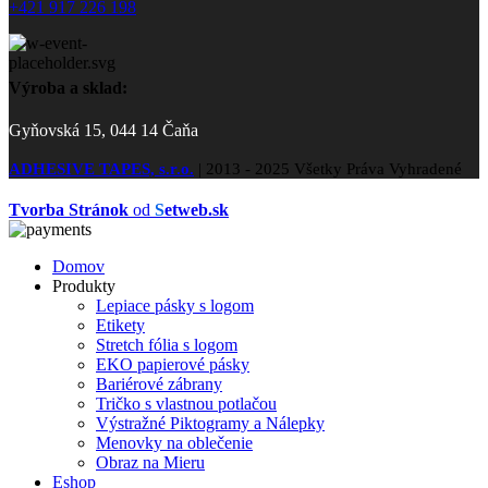
+421 917 226 198
Výroba a sklad:
Gyňovská 15, 044 14 Čaňa
ADHESIVE TAPES, s.r.o.
|
2013 - 2025 Všetky Práva Vyhradené
Tvorba Stránok
od
S
etweb.sk
Domov
Produkty
Lepiace pásky s logom
Etikety
Stretch fólia s logom
EKO papierové pásky
Bariérové zábrany
Tričko s vlastnou potlačou
Výstražné Piktogramy a Nálepky
Menovky na oblečenie
Obraz na Mieru
Eshop