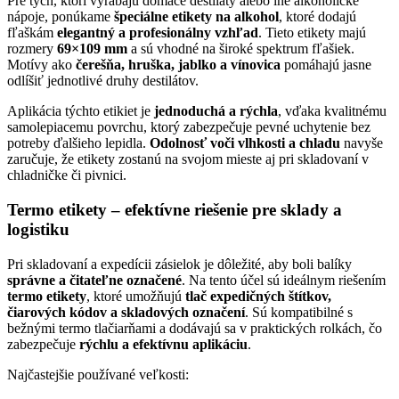
Pre tých, ktorí vyrábajú domáce destiláty alebo iné alkoholické
nápoje, ponúkame
špeciálne etikety na alkohol
, ktoré dodajú
fľaškám
elegantný a profesionálny vzhľad
. Tieto etikety majú
rozmery
69×109 mm
a sú vhodné na široké spektrum fľašiek.
Motívy ako
čerešňa, hruška, jablko a vínovica
pomáhajú jasne
odlíšiť jednotlivé druhy destilátov.
Aplikácia týchto etikiet je
jednoduchá a rýchla
, vďaka kvalitnému
samolepiacemu povrchu, ktorý zabezpečuje pevné uchytenie bez
potreby ďalšieho lepidla.
Odolnosť voči vlhkosti a chladu
navyše
zaručuje, že etikety zostanú na svojom mieste aj pri skladovaní v
chladničke či pivnici.
Termo etikety – efektívne riešenie pre sklady a
logistiku
Pri skladovaní a expedícii zásielok je dôležité, aby boli balíky
správne a čitateľne označené
. Na tento účel sú ideálnym riešením
termo etikety
, ktoré umožňujú
tlač expedičných štítkov,
čiarových kódov a skladových označení
. Sú kompatibilné s
bežnými termo tlačiarňami a dodávajú sa v praktických rolkách, čo
zabezpečuje
rýchlu a efektívnu aplikáciu
.
Najčastejšie používané veľkosti: