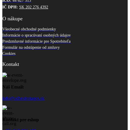
IČO:
44 627 513
IČ DPH:
SK 202 276 4392
O nákupe
Všeobecné obchodné podmienky
Informácie o spracúvaní osobných údajov
Predzmluvné informácie pre Spotrebiteľa
Formulár na odstúpenie od zmluvy
Cookies
Kontakt
Náš Email:
info@adhesivetapes.sk
Kontakt pre eshop