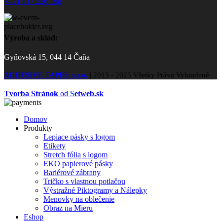
+421 917 226 198
Výroba a sklad:
Gyňovská 15, 044 14 Čaňa
ADHESIVE TAPES, s.r.o.
|
2013 - 2025 Všetky Práva Vyhradené
Tvorba Stránok
od
S
etweb.sk
Domov
Produkty
Lepiace pásky s logom
Etikety
Stretch fólia s logom
EKO papierové pásky
Bariérové zábrany
Tričko s vlastnou potlačou
Výstražné Piktogramy a Nálepky
Menovky na oblečenie
Obraz na Mieru
Eshop