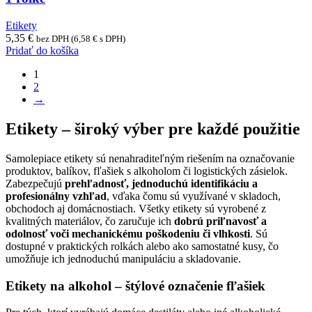
Etikety
5,35
€
bez DPH (
6,58
€
s DPH)
Pridať do košíka
1
2
→
Etikety – široký výber pre každé použitie
Samolepiace etikety sú nenahraditeľným riešením na označovanie
produktov, balíkov, fľašiek s alkoholom či logistických zásielok.
Zabezpečujú
prehľadnosť, jednoduchú identifikáciu a
profesionálny vzhľad
, vďaka čomu sú využívané v skladoch,
obchodoch aj domácnostiach. Všetky etikety sú vyrobené z
kvalitných materiálov, čo zaručuje ich
dobrú priľnavosť a
odolnosť voči mechanickému poškodeniu či vlhkosti
. Sú
dostupné v praktických rolkách alebo ako samostatné kusy, čo
umožňuje ich jednoduchú manipuláciu a skladovanie.
Etikety na alkohol – štýlové označenie fľašiek