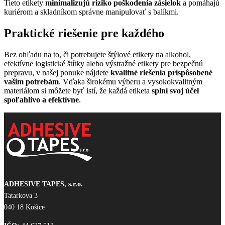
Tieto etikety
minimalizujú riziko poškodenia zásielok
a pomáhajú
kuriérom a skladníkom správne manipulovať s balíkmi.
Praktické riešenie pre každého
Bez ohľadu na to, či potrebujete štýlové etikety na alkohol,
efektívne logistické štítky alebo výstražné etikety pre bezpečnú
prepravu, v našej ponuke nájdete
kvalitné riešenia prispôsobené
vašim potrebám
. Vďaka širokému výberu a vysokokvalitným
materiálom si môžete byť istí, že každá etiketa
splní svoj účel
spoľahlivo a efektívne
.
ADHESIVE TAPES, s.r.o.
Tatarkova 3
040 18 Košice