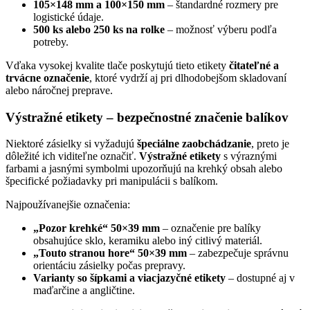
105×148 mm a 100×150 mm
– štandardné rozmery pre
logistické údaje.
500 ks alebo 250 ks na rolke
– možnosť výberu podľa
potreby.
Vďaka vysokej kvalite tlače poskytujú tieto etikety
čitateľné a
trvácne označenie
, ktoré vydrží aj pri dlhodobejšom skladovaní
alebo náročnej preprave.
Výstražné etikety – bezpečnostné značenie balíkov
Niektoré zásielky si vyžadujú
špeciálne zaobchádzanie
, preto je
dôležité ich viditeľne označiť.
Výstražné etikety
s výraznými
farbami a jasnými symbolmi upozorňujú na krehký obsah alebo
špecifické požiadavky pri manipulácii s balíkom.
Najpoužívanejšie označenia:
„Pozor krehké“ 50×39 mm
– označenie pre balíky
obsahujúce sklo, keramiku alebo iný citlivý materiál.
„Touto stranou hore“ 50×39 mm
– zabezpečuje správnu
orientáciu zásielky počas prepravy.
Varianty so šípkami a viacjazyčné etikety
– dostupné aj v
maďarčine a angličtine.