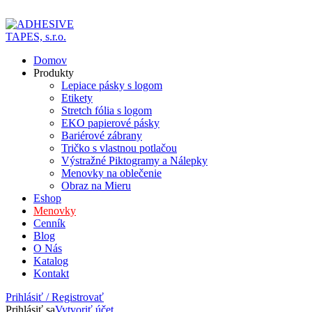
ADD ANYTHING HERE OR JUST REMOVE IT…
Domov
Produkty
Lepiace pásky s logom
Etikety
Stretch fólia s logom
EKO papierové pásky
Bariérové zábrany
Tričko s vlastnou potlačou
Výstražné Piktogramy a Nálepky
Menovky na oblečenie
Obraz na Mieru
Eshop
Menovky
Cenník
Blog
O Nás
Katalog
Kontakt
Prihlásiť / Registrovať
Prihlásiť sa
Vytvoriť účet