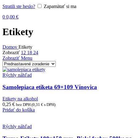
Stratili ste heslo?
Zapamätať si ma
0
0,00
€
Etikety
Domov
Etikety
Zobraziť
12
18
24
Zobraziť Menu
Rýchly náhľad
Samolepiaca etiketa 69×109 Vínovica
Etikety na alkohol
0,25
€
bez DPH (
0,31
€
s DPH)
Pridať do košíka
Rýchly náhľad